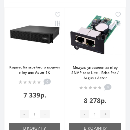
Корпус батарейного модуля
Модуль управления nJoy
nJoy для Aster 1K
SNMP card Lite - Echo Pro /
Argus / Aster
0
0
7 339р.
8 278р.
-
+
-
+
В КОРЗИНУ
В КОРЗИНУ