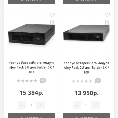
Корпус батарейного модуля
Корпус батарейного модуля
nJoy Pack 3U для Balder 6K /
nJoy Pack 2U для Balder 6K /
10K
10K
0
0
15 384р.
13 950р.
-
+
-
+
В КОРЗИНУ
В КОРЗИНУ