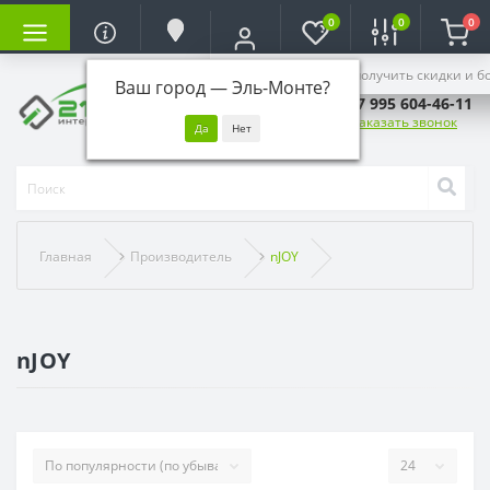
0
0
0
Войдите, чтобы получить скидки и б
Ваш город —
Эль-Монте
?
+7 995 604-46-11
Заказать звонок
Главная
Производитель
nJOY
nJOY