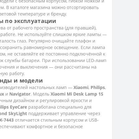
одели с безопасным корпусом, гибкой ножкой и
м. В каталоге магазина можно отсортировать
ветовой температуре и бренду.
ы по эксплуатации
ва от рабочего пространства (для правшей),
 работе. Не используйте слишком яркие лампы —
талость глаз. Регулярно очищайте плафон и
ы сохранить равномерное освещение. Если лампа
ом, не оставляйте её постоянно подключённой к
ок службы батареи. При использовании LED-ламп
лючения и выключения — они рассчитаны на
ую работу.
нды и модели
оизводителей настольных ламп —
Xiaomi
,
Philips
,
ux
и
Navigator
. Модель
Xiaomi Mi Desk Lamp 1S
чным дизайном и регулировкой яркости и
ilips EyeCare
разработана специально для
nd SkyLight
поддерживает управление через
X-7443
отличается стильным корпусом и USB-
беспечивают комфортное и безопасное