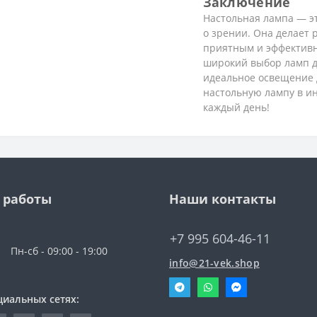
Заключение
Настольная лампа — эт
о зрении. Она делает 
приятным и эффективн
широкий выбор ламп д
идеальное освещение 
настольную лампу в ин
каждый день!
 работы
Наши контакты
+7 995 604-46-11
Пн-сб - 09:00 - 19:00
info@21-vek.shop
циальных сетях: