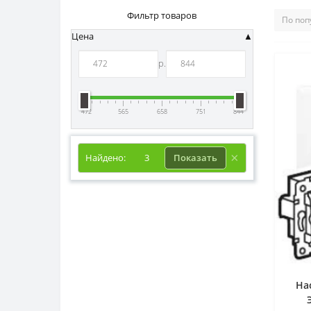
Фильтр товаров
Цена
р.
472
565
658
751
844
Найдено:
3
Показать
На