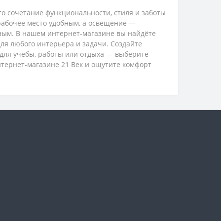
о сочетание функциональности, стиля и заботы
рабочее место удобным, а освещение —
ым. В нашем интернет-магазине вы найдёте
ля любого интерьера и задачи. Создайте
для учёбы, работы или отдыха — выберите
тернет-магазине 21 Век и ощутите комфорт