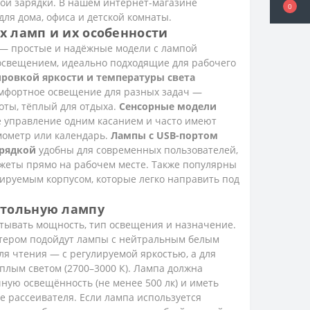
ой зарядки. В нашем интернет-магазине
0
0
ля дома, офиса и детской комнаты.
х ламп и их особенности
— простые и надёжные модели с лампой
освещением, идеально подходящие для рабочего
ировкой яркости и температуры света
мфортное освещение для разных задач —
оты, тёплый для отдыха.
Сенсорные модели
 управление одним касанием и часто имеют
мометр или календарь.
Лампы с USB-портом
арядкой
удобны для современных пользователей,
джеты прямо на рабочем месте. Также популярны
ируемым корпусом, которые легко направить под
стольную лампу
тывать мощность, тип освещения и назначение.
тером подойдут лампы с нейтральным белым
для чтения — с регулируемой яркостью, а для
плым светом (2700–3000 К). Лампа должна
ную освещённость (не менее 500 лк) и иметь
 рассеивателя. Если лампа используется