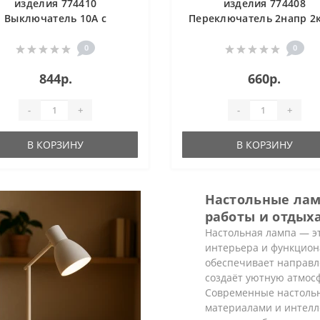
изделия 774410
изделия 774408
Выключатель 10A с
Переключатель 2напр 2
дсветкой Valena белый
10A Valena белый
0
0
844р.
660р.
-
+
-
+
В КОРЗИНУ
В КОРЗИНУ
Настольные лам
работы и отдых
Настольная лампа — эт
интерьера и функцион
обеспечивает направле
создаёт уютную атмосф
Современные настольн
материалами и интелл