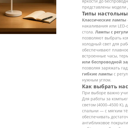
яркости до беспроводн
представлены модели д
Типы настольны
Классические лампы
накаливания или LED-
стола.
Лампы с регул
позволяют выбрать ко
холодный свет для раб
обеспечивают плавное
встроенные часы, тер
или беспроводной з
позволяя заряжать га
гибкие лампы
с регул
нужным углом.
Как выбрать на
При выборе важно учи
Для работы за компью
светом (4000–4500 К), 
спальни — с мягким тё
обеспечивать достаточ
антибликовое покрытие