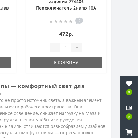
изделия 774406
клав
Переключатель 2напр 10A
Valena белый
0
472р.
-
+
В КОРЗИНУ
пы — комфортный свет для
а
0
0
о не просто источник света, а важный элемент
альности рабочего пространства. Она
нное освещение, снижает нагрузку на глаза и
0
0
еру для чтения, учёбы или рукоделия.
ые лампы отличаются разнообразием дизайнов,
ектуальными функциями — от регулировки