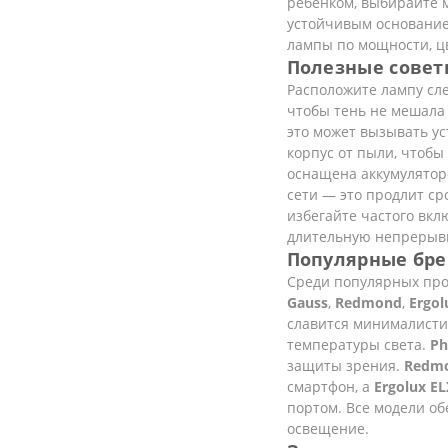
ребёнком, выбирайте м
устойчивым основание
лампы по мощности, ц
Полезные совет
Расположите лампу сле
чтобы тень не мешала
это может вызывать ус
корпус от пыли, чтоб
оснащена аккумулятор
сети — это продлит ср
избегайте частого вк
длительную непрерывн
Популярные бре
Среди популярных пр
Gauss
,
Redmond
,
Ergol
славится минималисти
температуры света.
Ph
защиты зрения.
Redmo
смартфон, а
Ergolux EL
портом. Все модели о
освещение.