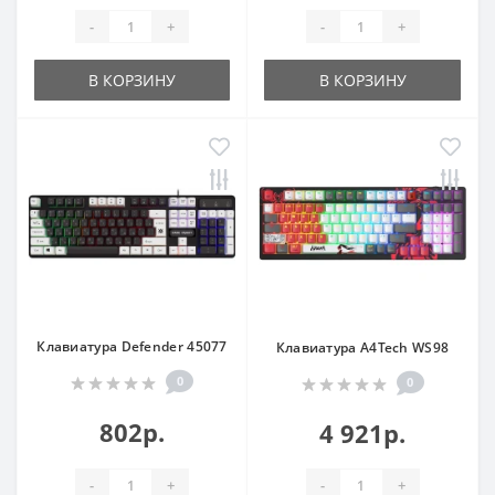
-
+
-
+
В КОРЗИНУ
В КОРЗИНУ
Клавиатура Defender 45077
Клавиатура A4Tech WS98
0
0
802р.
4 921р.
-
+
-
+