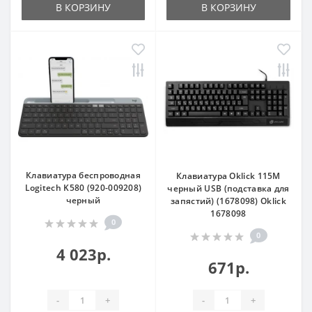
В КОРЗИНУ
В КОРЗИНУ
Клавиатура беспроводная
Клавиатура Oklick 115M
Logitech K580 (920-009208)
черный USB (подставка для
черный
запястий) (1678098) Oklick
1678098
0
0
4 023р.
671р.
-
+
-
+