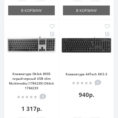
В КОРЗИНУ
В КОРЗИНУ
Клавиатура Oklick 890S
Клавиатура A4Tech KKS-3
серыйчерный USB slim
0
Multimedia (1784239) Oklick
1784239
940р.
0
1 317р.