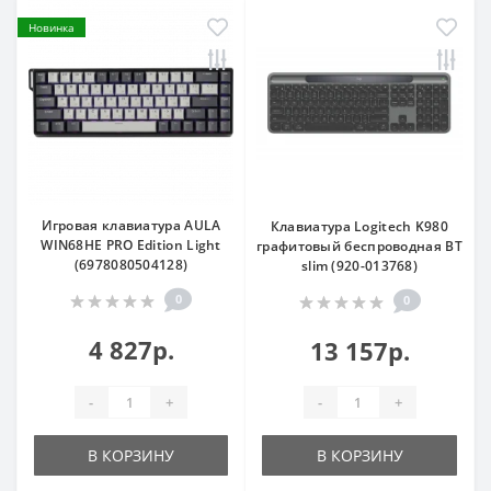
Новинка
Игровая клавиатура AULA
Клавиатура Logitech K980
WIN68HE PRO Edition Light
графитовый беспроводная BT
(6978080504128)
slim (920-013768)
0
0
4 827р.
13 157р.
-
+
-
+
В КОРЗИНУ
В КОРЗИНУ