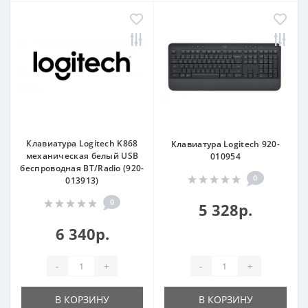
Клавиатура Logitech K868
Клавиатура Logitech 920-
механическая белый USB
010954
беспроводная BT/Radio (920-
0
013913)
0
5 328р.
6 340р.
-
+
-
+
В КОРЗИНУ
В КОРЗИНУ