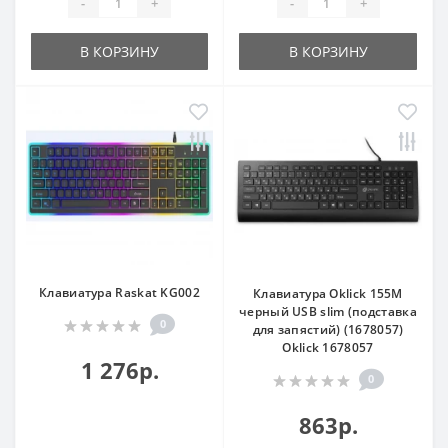
-
+
-
+
В КОРЗИНУ
В КОРЗИНУ
Клавиатура Raskat KG002
Клавиатура Oklick 155M
черный USB slim (подставка
0
для запястий) (1678057)
Oklick 1678057
1 276р.
0
863р.