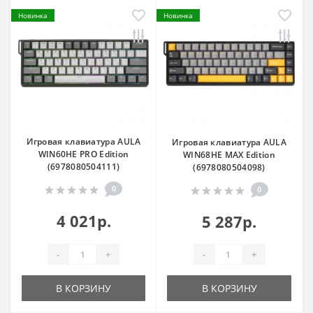
Новинка
Новинка
Игровая клавиатура AULA
Игровая клавиатура AULA
WIN60HE PRO Edition
WIN68HE MAX Edition
(6978080504111)
(6978080504098)
0
0
4 021р.
5 287р.
-
+
-
+
В КОРЗИНУ
В КОРЗИНУ