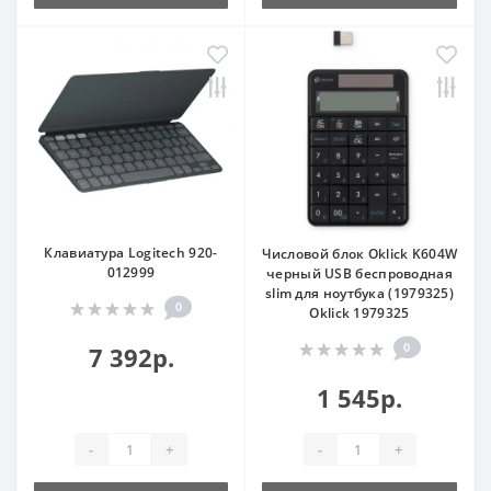
Клавиатура Logitech 920-
Числовой блок Oklick K604W
012999
черный USB беспроводная
slim для ноутбука (1979325)
0
Oklick 1979325
0
7 392р.
1 545р.
-
+
-
+