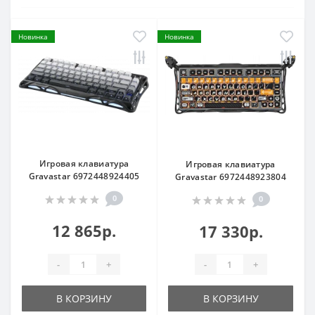
Новинка
Новинка
Игровая клавиатура
Игровая клавиатура
Gravastar 6972448924405
Gravastar 6972448923804
0
0
12 865р.
17 330р.
-
+
-
+
В КОРЗИНУ
В КОРЗИНУ