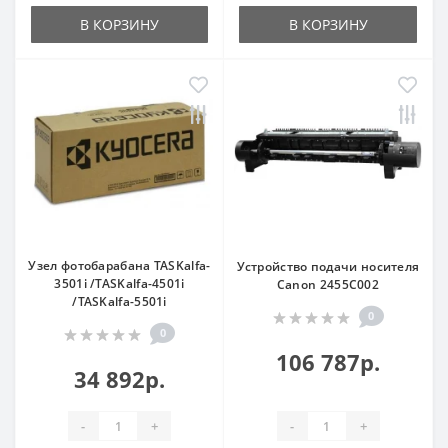
В КОРЗИНУ
В КОРЗИНУ
Узел фотобарабана TASKalfa-
Устройство подачи носителя
3501i /TASKalfa-4501i
Canon 2455C002
/TASKalfa-5501i
0
0
106 787р.
34 892р.
-
+
-
+