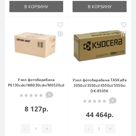
В КОРЗИНУ
В КОРЗИНУ
Узел фотобарабана
Узел фотобарабана TASKalfa
P6130cdn/M6030cdn/M6530cdn/P6035cdn/M6035cidn/M6535cidn
3050ci/3550ci/4550ci/5550ci
DK-8505K
0
0
8 127р.
44 464р.
-
+
-
+