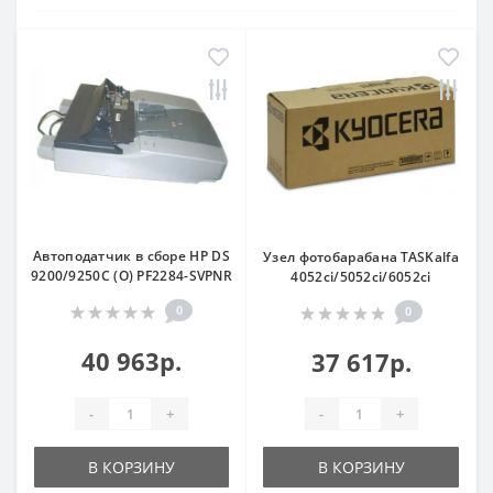
Автоподатчик в сборе HP DS
Узел фотобарабана TASKalfa
9200/9250C (O) PF2284-SVPNR
4052ci/5052ci/6052ci
0
0
40 963р.
37 617р.
-
+
-
+
В КОРЗИНУ
В КОРЗИНУ