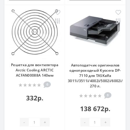
Решетка для вентилятора
Автоподатчик оригиналов
Arctic Cooling ARCTIC
однопроходный Kyocera DP-
ACFAN00088A 140мм
7110 для TASKalfa
3011i/3511i/4002i/5002i/6002i/2552
0
270 л.
0
332р.
138 672р.
-
+
-
+