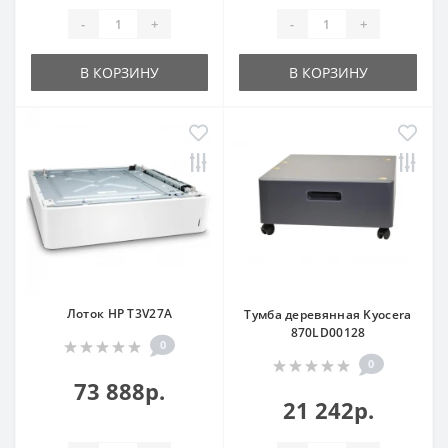
-
+
-
+
В КОРЗИНУ
В КОРЗИНУ
Лоток HP T3V27A
Тумба деревянная Kyocera
870LD00128
0
0
73 888р.
21 242р.