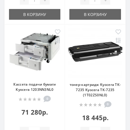
-
+
-
+
В КОРЗИНУ
В КОРЗИНУ
Кассета подачи бумаги
тонер-картридж Kyocera TK-
Kyocera 1203NN3NL0
7235 Kyocera TK-7235
(1T02ZS0NL0)
0
0
71 280р.
18 445р.