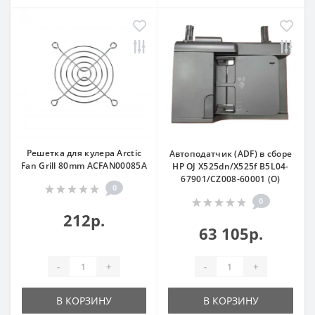
Решетка для кулера Arctic
Автоподатчик (ADF) в сборе
Fan Grill 80mm ACFAN00085A
HP OJ X525dn/X525f B5L04-
67901/CZ008-60001 (O)
0
0
212р.
63 105р.
-
+
-
+
В КОРЗИНУ
В КОРЗИНУ