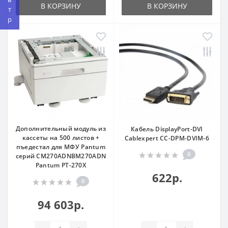
В КОРЗИНУ
В КОРЗИНУ
Дополнительный модуль из
Кабель DisplayPort-DVI
кассеты на 500 листов +
Cablexpert CC-DPM-DVIM-6
пъедестал для МФУ Pantum
0
серий CM270ADNBM270ADN
Pantum PT-270X
622р.
0
94 603р.