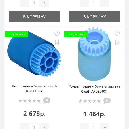
-
+
-
+
В КОРЗИНУ
В КОРЗИНУ
Популярный
Популярный
Вал подачи бумаги Ricoh
Ролик подачи бумаги захват
AF031082
Ricoh AF030081
0
0
2 678р.
1 464р.
-
+
-
+