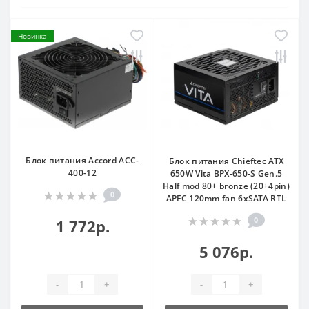
Новинка
Блок питания Accord ACC-
Блок питания Chieftec ATX
400-12
650W Vita BPX-650-S Gen.5
Half mod 80+ bronze (20+4pin)
0
APFC 120mm fan 6xSATA RTL
0
1 772р.
5 076р.
-
+
-
+