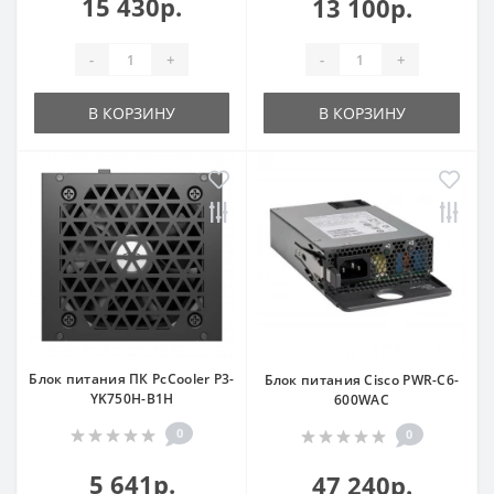
15 430р.
13 100р.
-
+
-
+
В КОРЗИНУ
В КОРЗИНУ
Блок питания ПК PcCooler P3-
Блок питания Cisco PWR-C6-
YK750H-B1H
600WAC
0
0
5 641р.
47 240р.