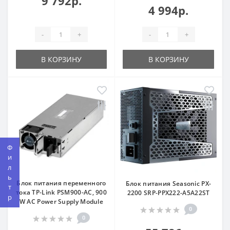
9 792р.
4 994р.
-
+
-
+
В КОРЗИНУ
В КОРЗИНУ
Фильтр
Блок питания переменного
Блок питания Seasonic PX-
тока TP-Link PSM900-AC, 900
2200 SRP-PPX222-A5A22ST
W AC Power Supply Module
0
0