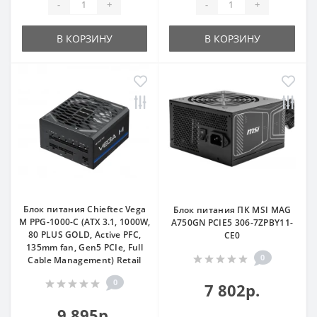
-
+
-
+
В КОРЗИНУ
В КОРЗИНУ
Блок питания Chieftec Vega
Блок питания ПК MSI MAG
M PPG-1000-C (ATX 3.1, 1000W,
A750GN PCIE5 306-7ZPBY11-
80 PLUS GOLD, Active PFC,
CE0
135mm fan, Gen5 PCIe, Full
0
Cable Management) Retail
0
7 802р.
9 895р.