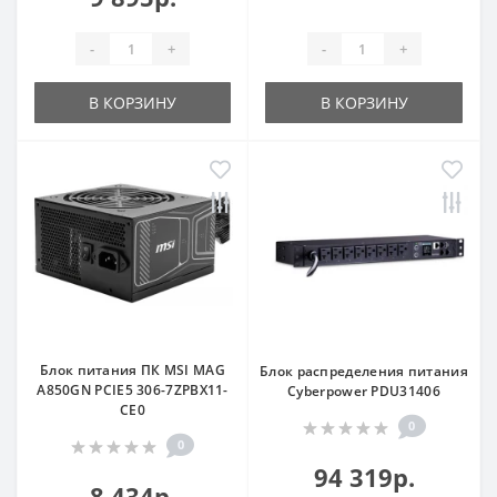
-
+
-
+
В КОРЗИНУ
В КОРЗИНУ
Блок питания ПК MSI MAG
Блок распределения питания
A850GN PCIE5 306-7ZPBX11-
Cyberpower PDU31406
CE0
0
0
94 319р.
8 434р.