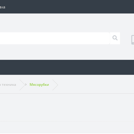
вка
я техника
Мясорубки