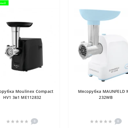
рный
орубка Moulinex Compact
Мясорубка MAUNFELD 
HV1 3в1 ME112832
232WB
0
0