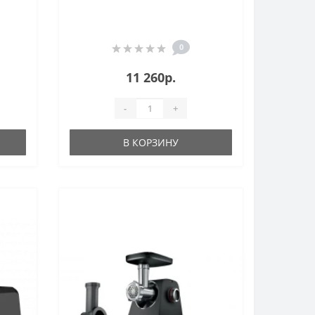
0
11 260р.
-
+
В КОРЗИНУ