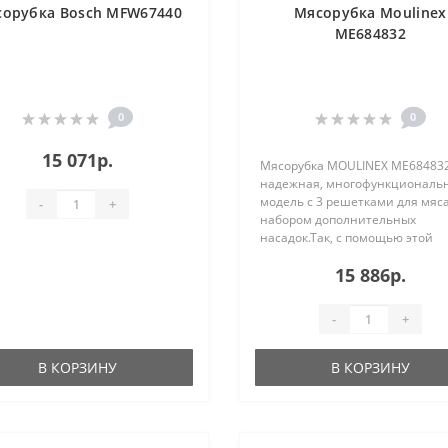
орубка Bosch MFW67440
Мясорубка Moulinex
ME684832
0
0
15 071р.
Мясорубка MOULINEX ME684832 
надежная, многофункциональ
модель с 3 решетками для мяс
-
+
набором дополнительных
насадок.Так, с помощью этой
мясорубки вы можете сделать
15 886р.
мясные полуфабрикаты: колбас
кебабы. А барабаны для терки 
шинковки позволяют быстро
-
+
приготовить салаты и гарниры
максимальной мощности мясо
может за 1 минуту приготовить
В КОРЗИНУ
В КОРЗИНУ
кг фарша. В зависимости от бл
которые вы планируете готовит
можно выбрать одну из ..