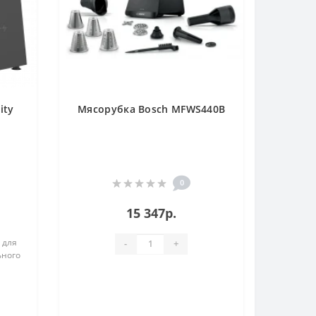
ity
Мясорубка Bosch MFWS440B
0
15 347р.
 для
-
+
ьного
кции
лают