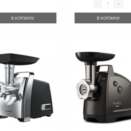
ее отличным выбором для тех, 
-
+
ценит качество и эффективнос
кухне. Производительность
Электрическая мясорубка Korti
В КОРЗИНУ
В КОРЗИНУ
KMG 0601 Infinity обладает выс
мощностью и эффективностью
способна перерабатывать ..