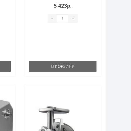
5 423р.
-
+
В КОРЗИНУ