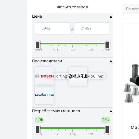
Фильтр товаров
Цена
р.
k
k
k
k
k
2.9
7.6
12.2
16.9
21.5
Производители
Korting
Moulinex
Потребляемая мощность
1.3
k
2.5
k
Мяс
k
k
k
k
k
1.3
1.6
1.9
2.2
2.5