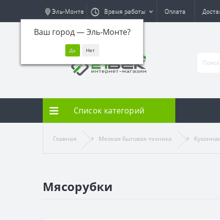
Эль-Монте
Время работы
Оплата
Доста
Ваш город —
Эль-Монте
?
Список категорий
Главная
Мелкая бытовая техника
Кухонна
Мясорубки