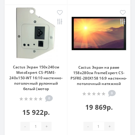
Cactus Экран 150x240см
Cactus Экран на раме
MotoExpert CS-PSME-
158x280см FrameExpert CS-
240x150-WT 16:10 настенно-
PSFRE-280X158 16:9 настенно-
потолочный рулонный
потолочный натяжной
белый (мотор
0
0
19 869р.
15 922р.
-
+
-
+