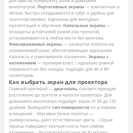
для офисов, конференц-залов и домашних
кинотеатров.
Портативные экраны
— компактные и
лёгкие, быстро складываются в тубус и удобны для
транспортировки. Идеальны для выездных
презентаций и обучения.
Напольные экраны
—
оснащены устойчивой рамой или треногой,
устанавливаются в любом месте без монтажа.
Фиксированные экраны
— натянутое полотно на
алюминиевой раме, обеспечивающее идеальную
плоскость и равномерное отражение.
Экраны с
натяжением
— премиум-класс с идеально ровной
поверхностью без складок, подходят для 4K и 8K
проекторов.
Как выбрать экран для проектора
Главный критерий —
диагональ
, соответствующая
расстоянию до зрителя и яркости проектора. Для
домашнего кинотеатра подойдёт экран от 80 до 120
дюймов. Выбирайте
тип поверхности
по условиям
освещения: - Матовые белые полотна —
универсальны, дают естественные цвета. - Серые
экраны повышают контрастность при слабом
затемнении. - Высококонтрастные (ALR) экраны