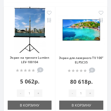
Экран на треноге Lumien
Экран для лазерного TV 100”
LEV-100104
ELPSC35
0
0
5 062р.
80 618р.
-
+
-
+
В КОРЗИНУ
В КОРЗИНУ