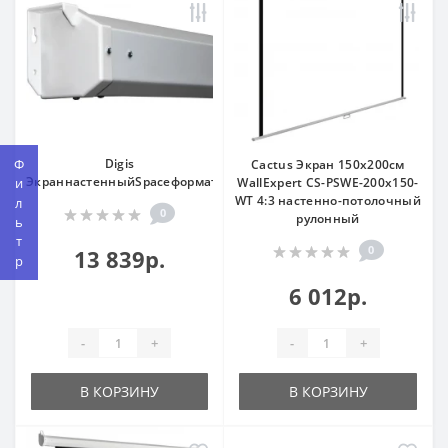
Фильтр
Digis
Cactus Экран 150x200см
ЭкраннастенныйSpaceформат16:996"220*220,рабочаяповерхнос
WallExpert CS-PSWE-200x150-
WT 4:3 настенно-потолочный
0
рулонный
0
13 839р.
6 012р.
-
+
-
+
В КОРЗИНУ
В КОРЗИНУ