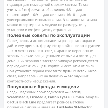
подходят для помещений с ярким светом. Также
учитывайте формат изображения: 4:3 — для
презентаций, 16:9 — для фильмов, 16:10 — для
универсального использования. В каталоге магазина
можно отсортировать модели по размеру, типу
установки и коэффициенту отражения.
Полезные советы по эксплуатации
Перед первым использованием разверните экран и
дайте ему принять форму. Не трогайте полотно руками
— это может оставить следы. Храните переносные
экраны в чехле, защищёнными от пыли и влаги. Для
домашних экранов с электроприводом рекомендуется
периодически очищать корпус и механизм от пыли.
При установке экрана избегайте прямых источников
света, направленных на полотно — это улучшит
контрастность изображения.
Популярные бренды и модели
Среди надёжных производителей —
Cactus
,
ScreenMedia
,
LuxMedia
,
Falcon Eyes
и
Lumien
. Модель
Cactus Black Line
предлагает ровное матовое
покрытие с яркими цветами.
LuxMedia SM-Electric