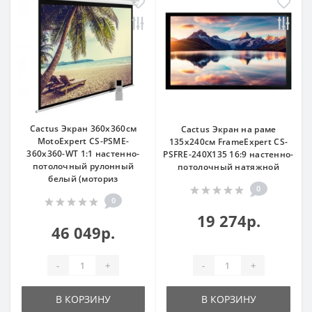
Cactus Экран 360x360см
Cactus Экран на раме
MotoExpert CS-PSME-
135x240см FrameExpert CS-
360x360-WT 1:1 настенно-
PSFRE-240X135 16:9 настенно-
потолочный рулонный
потолочный натяжной
белый (моториз
0
0
19 274р.
46 049р.
-
+
-
+
В КОРЗИНУ
В КОРЗИНУ