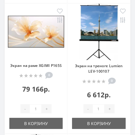
Экран на раме XGIMI P165S
Экран на треноге Lumien
LEV-100107
0
0
79 166р.
6 612р.
-
+
-
+
В КОРЗИНУ
В КОРЗИНУ