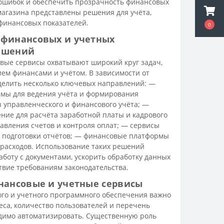
 ошибок и обеспечить прозрачность финансовых
магазина представлены решения для учёта,
финансовых показателей.
0
0
финансовых и учетных
ешений
ые сервисы охватывают широкий круг задач,
ем финансами и учётом. В зависимости от
елить несколько ключевых направлений: —
ммы для ведения учёта и формирования
 управленческого и финансового учёта; —
ние для расчёта заработной платы и кадрового
авления счетов и контроля оплат; — сервисы
и подготовки отчётов; — финансовые платформы
 расходов. Использование таких решений
аботу с документами, ускорить обработку данных
твие требованиям законодательства.
нансовые и учетные сервисы
го и учетного программного обеспечения важно
са, количество пользователей и перечень
одимо автоматизировать. Существенную роль