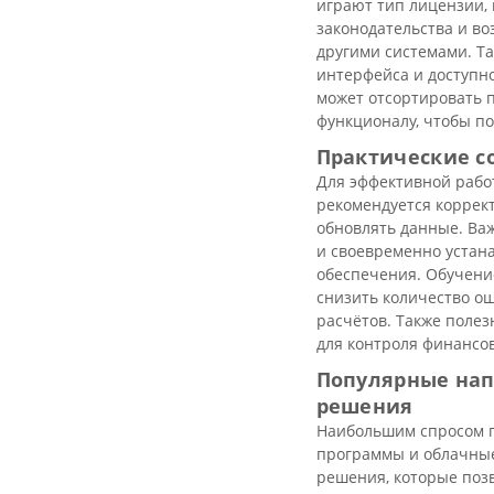
играют тип лицензии,
законодательства и во
другими системами. Та
интерфейса и доступно
может отсортировать 
функционалу, чтобы п
Практические с
Для эффективной рабо
рекомендуется коррек
обновлять данные. Ва
и своевременно устан
обеспечения. Обучение
снизить количество о
расчётов. Также полез
для контроля финансов
Популярные нап
решения
Наибольшим спросом п
программы и облачные
решения, которые поз