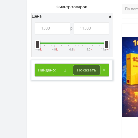
Фильтр товаров
Цена
р.
k
k
k
k
k
1.5
4.0
6.5
9.0
11.5
Найдено:
3
Показать