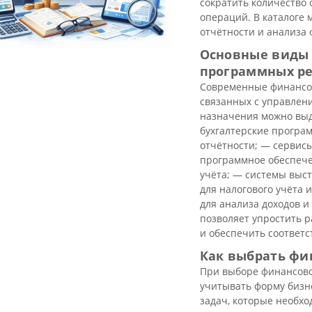
сократить количество
операций. В каталоге 
отчётности и анализа 
Основные виды 
программных р
Современные финансов
связанных с управлени
назначения можно выд
бухгалтерские програ
отчётности; — сервисы
программное обеспече
учёта; — системы выст
для налогового учёта 
для анализа доходов и
позволяет упростить р
и обеспечить соответс
Как выбрать фи
При выборе финансово
учитывать форму бизне
задач, которые необх