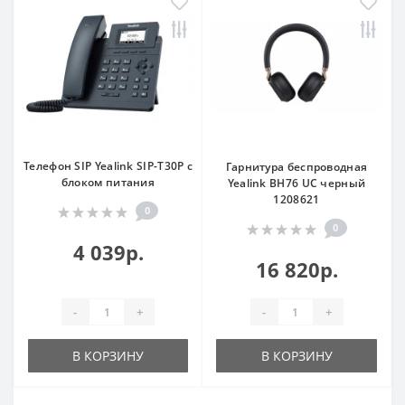
Телефон SIP Yealink SIP-T30P с
Гарнитура беспроводная
блоком питания
Yealink BH76 UC черный
1208621
0
0
4 039р.
16 820р.
-
+
-
+
В КОРЗИНУ
В КОРЗИНУ