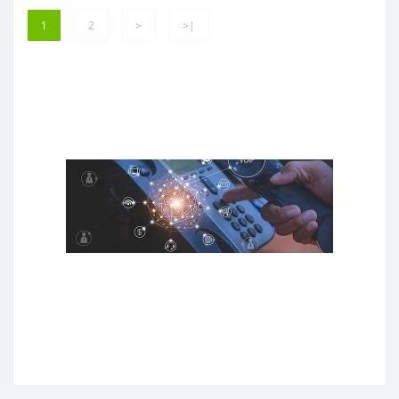
1
2
>
>|