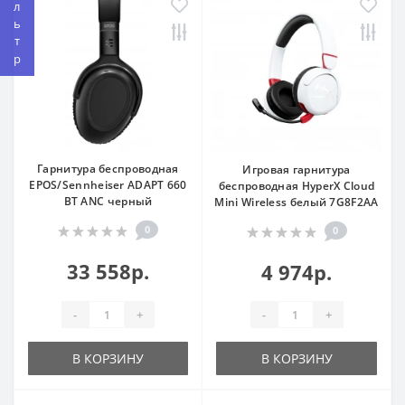
Фильтр
Гарнитура беспроводная
Игровая гарнитура
EPOS/Sennheiser ADAPT 660
беспроводная HyperX Cloud
BT ANC черный
Mini Wireless белый 7G8F2AA
0
0
33 558р.
4 974р.
-
+
-
+
В КОРЗИНУ
В КОРЗИНУ