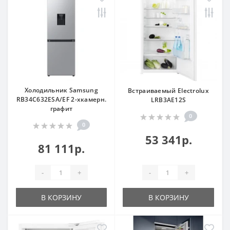
Холодильник Samsung
Встраиваемый Electrolux
RB34C632ESA/EF 2-хкамерн.
LRB3AE12S
графит
0
0
53 341р.
81 111р.
-
+
-
+
В КОРЗИНУ
В КОРЗИНУ