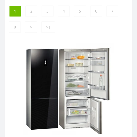
1
2
3
4
5
6
7
8
>
>|