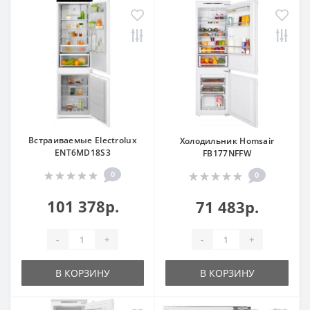
Встраиваемые Electrolux
Холодильник Homsair
ENT6MD18S3
FB177NFFW
0
0
101 378р.
71 483р.
-
+
-
+
В КОРЗИНУ
В КОРЗИНУ