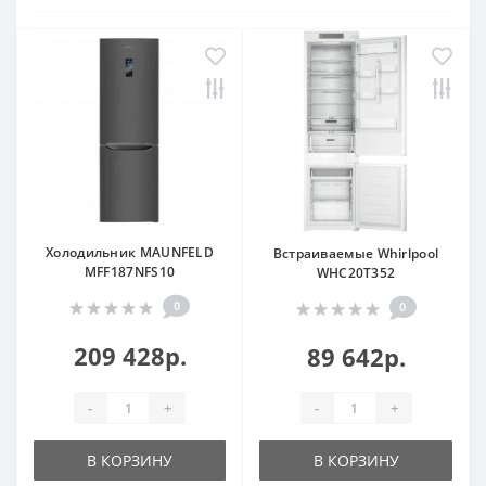
Холодильник MAUNFELD
Встраиваемые Whirlpool
MFF187NFS10
WHC20T352
0
0
209 428р.
89 642р.
-
+
-
+
В КОРЗИНУ
В КОРЗИНУ