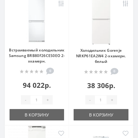
Встраиваемый холодильник
Холодильник Gorenje
Samsung BRB80F26CES0EO 2-
NRKP61EA2W4 2-хкамерн.
хкамерн.
белый
0
0
94 022р.
38 306р.
-
+
-
+
В КОРЗИНУ
В КОРЗИНУ