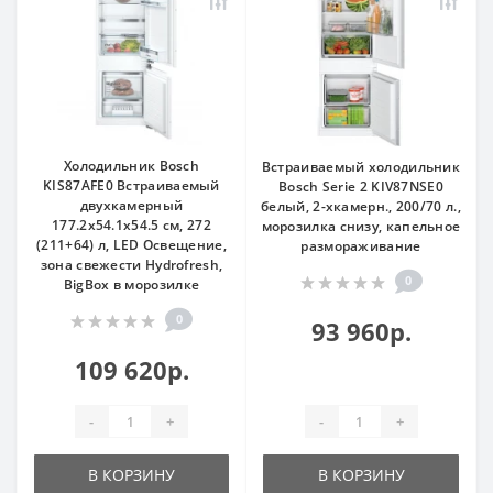
Холодильник Bosch
Встраиваемый холодильник
KIS87AFE0 Встраиваемый
Bosch Serie 2 KIV87NSE0
двухкамерный
белый, 2-хкамерн., 200/70 л.,
177.2х54.1х54.5 см, 272
морозилка снизу, капельное
(211+64) л, LED Освещение,
размораживание
зона свежести Hydrofresh,
0
BigBox в морозилке
0
93 960р.
109 620р.
-
+
-
+
В КОРЗИНУ
В КОРЗИНУ