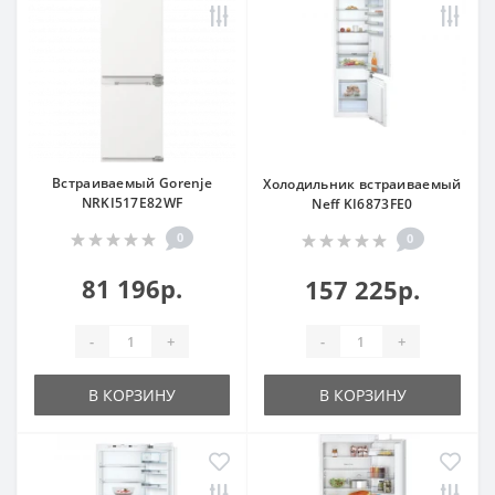
Встраиваемый Gorenje
Холодильник встраиваемый
NRKI517E82WF
Neff KI6873FE0
0
0
81 196р.
157 225р.
-
+
-
+
В КОРЗИНУ
В КОРЗИНУ