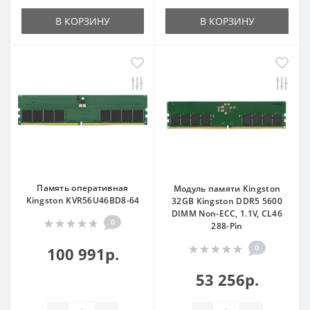
В КОРЗИНУ
В КОРЗИНУ
Память оперативная
Модуль памяти Kingston
Kingston KVR56U46BD8-64
32GB Kingston DDR5 5600
DIMM Non-ECC, 1.1V, CL46
0
288-Pin
0
100 991р.
53 256р.