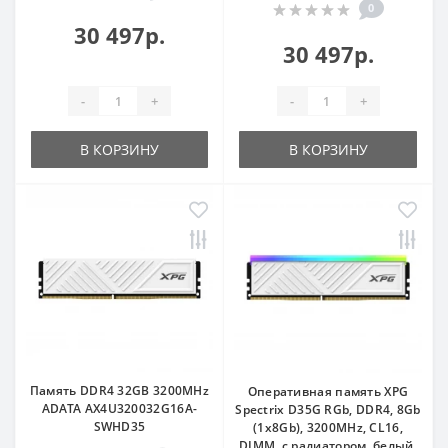
0
30 497р.
30 497р.
-
+
-
+
В КОРЗИНУ
В КОРЗИНУ
Память DDR4 32GB 3200MHz
Оперативная память XPG
ADATA AX4U320032G16A-
Spectrix D35G RGb, DDR4, 8Gb
SWHD35
(1x8Gb), 3200MHz, CL16,
DIMM, с радиатором, белый,