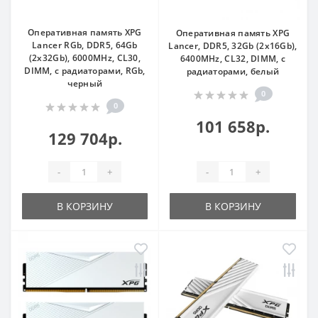
Оперативная память XPG
Оперативная память XPG
Lancer RGb, DDR5, 64Gb
Lancer, DDR5, 32Gb (2x16Gb),
(2x32Gb), 6000MHz, CL30,
6400MHz, CL32, DIMM, с
DIMM, с радиаторами, RGb,
радиаторами, белый
черный
0
0
101 658р.
129 704р.
-
+
-
+
В КОРЗИНУ
В КОРЗИНУ