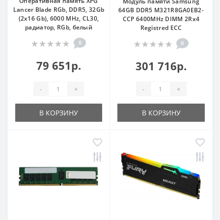
Оперативная память XPG
Модуль памяти Samsung
Lancer Blade RGb, DDR5, 32Gb
64GB DDR5 M321R8GA0EB2-
(2x16 Gb), 6000 MHz, CL30,
CCP 6400MHz DIMM 2Rx4
радиатор, RGb, белый
Registred ECC
0
0
79 651р.
301 716р.
-
+
-
+
В КОРЗИНУ
В КОРЗИНУ