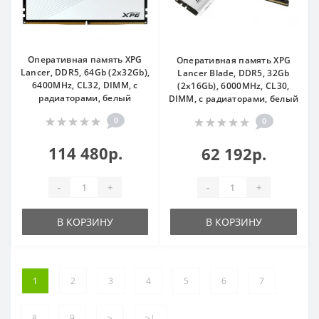
Оперативная память XPG
Оперативная память XPG
Lancer, DDR5, 64Gb (2x32Gb),
Lancer Blade, DDR5, 32Gb
6400MHz, CL32, DIMM, с
(2x16Gb), 6000MHz, CL30,
радиаторами, белый
DIMM, с радиаторами, белый
0
0
114 480р.
62 192р.
-
+
-
+
В КОРЗИНУ
В КОРЗИНУ
1
2
3
4
5
6
7
8
9
>
>|