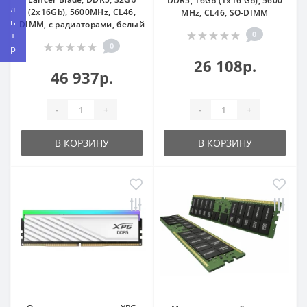
Фильтр
DDR5, 16Gb (1x16 Gb), 5600
(2x16Gb), 5600MHz, CL46,
MHz, CL46, SO-DIMM
DIMM, с радиаторами, белый
0
0
26 108р.
46 937р.
-
+
-
+
В КОРЗИНУ
В КОРЗИНУ