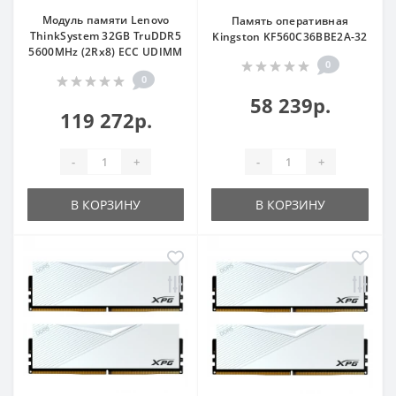
Модуль памяти Lenovo
Память оперативная
ThinkSystem 32GB TruDDR5
Kingston KF560C36BBE2A-32
5600MHz (2Rx8) ECC UDIMM
0
0
58 239р.
119 272р.
-
+
-
+
В КОРЗИНУ
В КОРЗИНУ