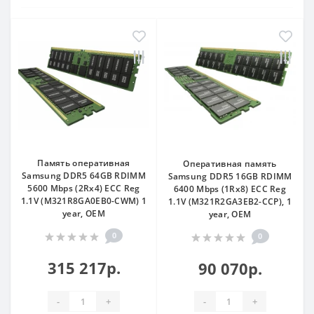
Память оперативная
Оперативная память
Samsung DDR5 64GB RDIMM
Samsung DDR5 16GB RDIMM
5600 Mbps (2Rx4) ECC Reg
6400 Mbps (1Rx8) ECC Reg
1.1V (M321R8GA0EB0-CWM) 1
1.1V (M321R2GA3EB2-CCP), 1
year, OEM
year, OEM
0
0
315 217р.
90 070р.
-
+
-
+