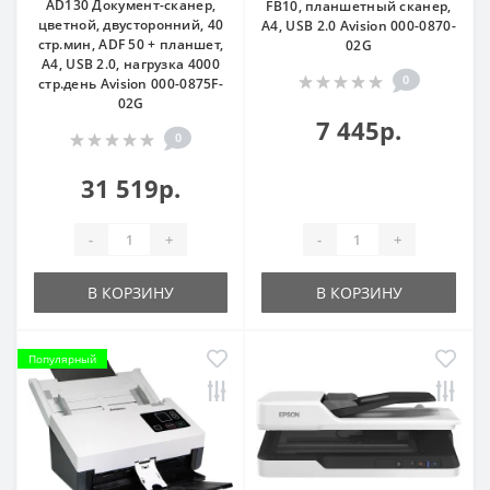
AD130 Документ-сканер,
FB10, планшетный сканер,
цветной, двусторонний, 40
A4, USB 2.0 Avision 000-0870-
стр.мин, ADF 50 + планшет,
02G
A4, USB 2.0, нагрузка 4000
0
стр.день Avision 000-0875F-
02G
7 445р.
0
31 519р.
-
+
-
+
В КОРЗИНУ
В КОРЗИНУ
Популярный