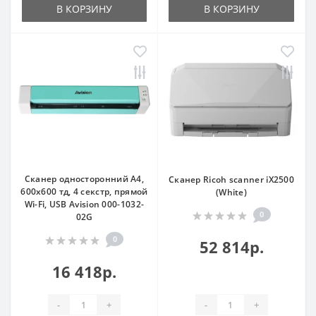
В КОРЗИНУ
В КОРЗИНУ
Сканер односторонний A4,
Сканер Ricoh scanner iX2500
600x600 тд, 4 секстр, прямой
(White)
Wi-Fi, USB Avision 000-1032-
0
02G
0
52 814р.
16 418р.
-
+
-
+