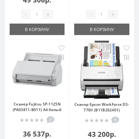
-
+
-
+
В КОРЗИНУ
В КОРЗИНУ
Сканер Fujitsu SP-1125N
Сканер Epson WorkForce DS-
(PA03811-B011) A4 белый
770II (B11B262401)
0
0
36 537р.
43 200р.