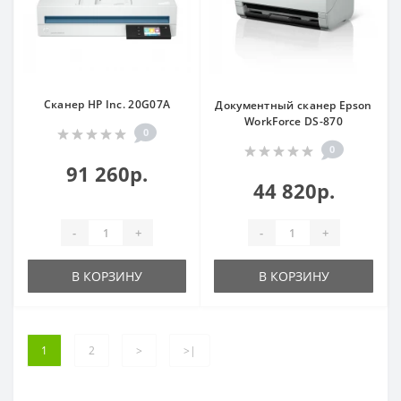
Сканер HP Inc. 20G07A
Документный сканер Epson
WorkForce DS-870
0
0
91 260р.
44 820р.
-
+
-
+
В КОРЗИНУ
В КОРЗИНУ
1
2
>
>|