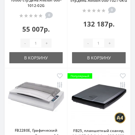
10000 стр.день Avision 000-
стр.день Avision 000-1021-0KG
1012-02G
0
0
132 187р.
55 007р.
-
+
-
+
В КОРЗИНУ
В КОРЗИНУ
Популярный
FB2280E, Графический
FB25, планшетный сканер,