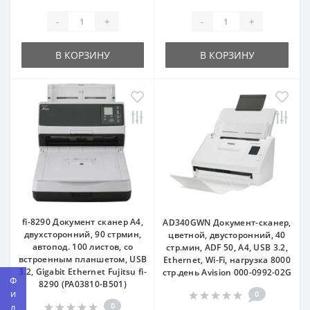
-
+
-
+
В КОРЗИНУ
В КОРЗИНУ
fi-8290 Документ сканер А4,
AD340GWN Документ-сканер,
двухсторонний, 90 стрмин,
цветной, двусторонний, 40
автопод. 100 листов, cо
стр.мин, ADF 50, A4, USB 3.2,
встроенным планшетом, USB
Ethernet, Wi-Fi, нагрузка 8000
3.2, Gigabit Ethernet Fujitsu fi-
стр.день Avision 000-0992-02G
8290 (PA03810-B501)
0
0