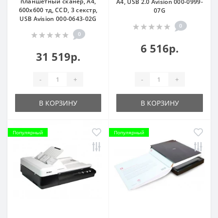
планшетный сканер, A4,
A4, USB 2.0 Avision 000-0999-
600x600 тд, CCD, 3 секстр,
07G
USB Avision 000-0643-02G
0
0
6 516р.
31 519р.
-
+
-
+
В КОРЗИНУ
В КОРЗИНУ
Популярный
Популярный