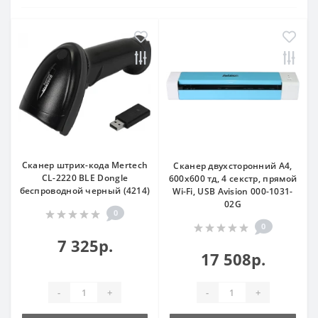
Сканер штрих-кода Mertech
Сканер двухсторонний A4,
CL-2220 BLE Dongle
600x600 тд, 4 секстр, прямой
беспроводной черный (4214)
Wi-Fi, USB Avision 000-1031-
02G
0
0
7 325р.
17 508р.
-
+
-
+