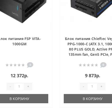
Блок питания FSP VITA-
Блок питания Chieftec V
1000GM
PPG-1000-C (ATX 3.1, 10
80 PLUS GOLD, Active P
135mm fan, Gen5 PCIe, F
Cable Management) Reta
0
0
12 372р.
9 873р.
-
+
-
+
В КОРЗИНУ
В КОРЗИНУ