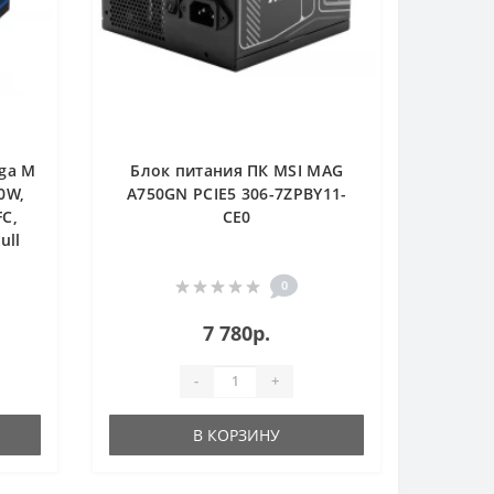
ega M
Блок питания ПК MSI MAG
00W,
A750GN PCIE5 306-7ZPBY11-
FC,
CE0
ull
il
0
7 780р.
-
+
В КОРЗИНУ