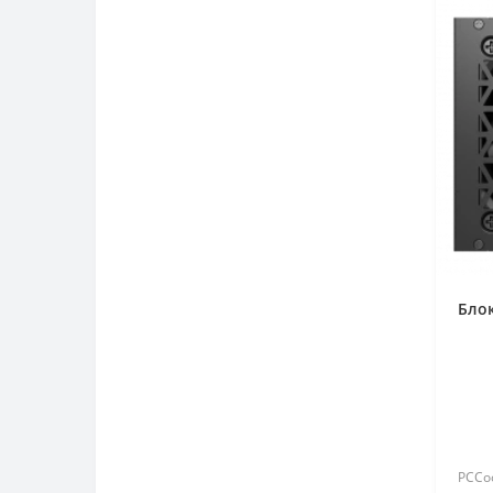
Блок
PCCoo