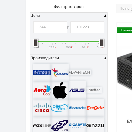
Фильтр товаров
Цена
р.
Новинка
k
k
k
k
644
25.8
50.9
76.1
101.2
Производители
ADVANTECH
Chieftec
Бл