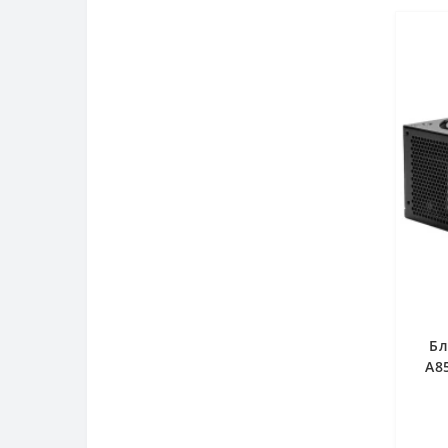
Бл
A8