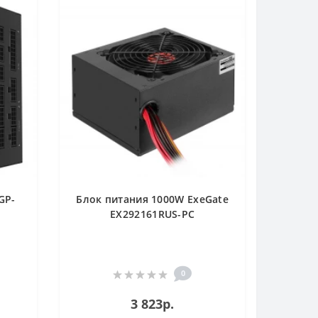
GP-
Блок питания 1000W ExeGate
EX292161RUS-PC
0
3 823р.