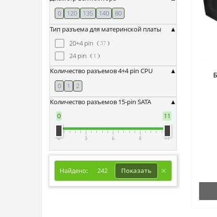
0
120
135
140
80
Тип разъема для материнской платы
20+4 pin
37
24 pin
1
Количество разъемов 4+4 pin CPU
0
1
2
Количество разъемов 15-pin SATA
0
11
0
3
6
8
11
Найдено:
242
Показать