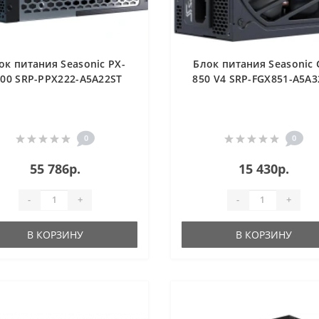
ок питания Seasonic PX-
Блок питания Seasonic 
200 SRP-PPX222-A5A22ST
850 V4 SRP-FGX851-A5A3
0
0
55 786р.
15 430р.
-
+
-
+
В КОРЗИНУ
В КОРЗИНУ