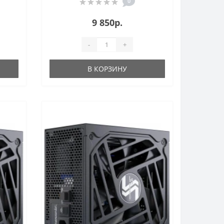
0
9 850р.
-
+
В КОРЗИНУ