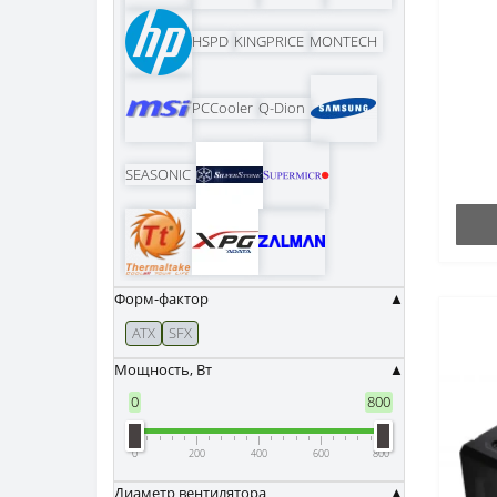
HSPD
KINGPRICE
MONTECH
PCCooler
Q-Dion
SEASONIC
Форм-фактор
ATX
SFX
Мощность, Вт
0
800
0
200
400
600
800
Диаметр вентилятора