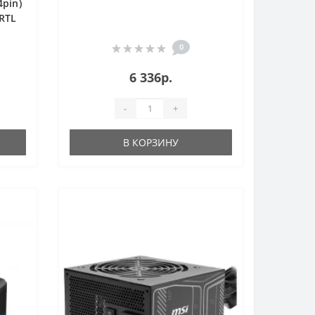
4pin)
RTL
0
6 336р.
-
+
В КОРЗИНУ