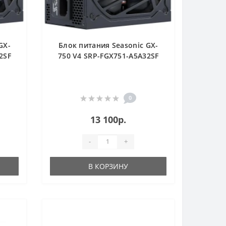
GX-
Блок питания Seasonic GX-
2SF
750 V4 SRP-FGX751-A5A32SF
0
13 100р.
-
+
В КОРЗИНУ