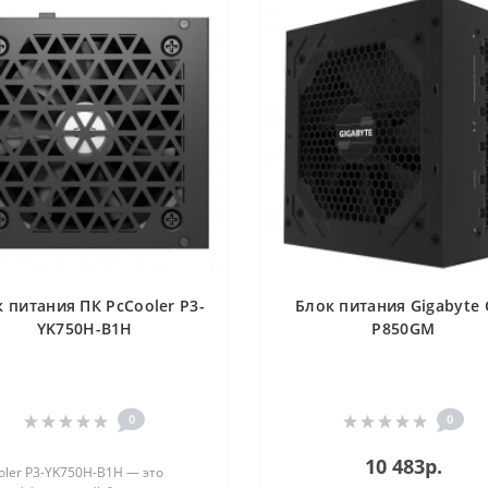
 питания ПК PcCooler P3-
Блок питания Gigabyte 
YK750H-B1H
P850GM
0
0
10 483р.
ler P3-YK750H-B1H — это