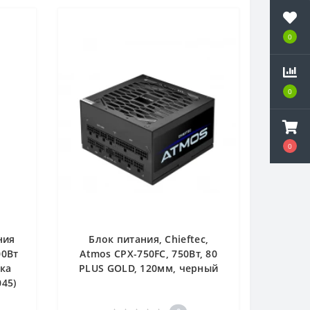
0
0
0
0
0
0
ния
Блок питания, Chieftec,
00Вт
Atmos CPX-750FC, 750Вт, 80
тка
PLUS GOLD, 120мм, черный
045)