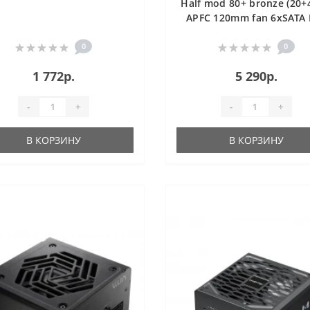
Half mod 80+ bronze (20+
APFC 120mm fan 6xSATA 
0
0
1 772р.
5 290р.
-
+
-
+
В КОРЗИНУ
В КОРЗИНУ