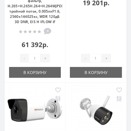
фильтр,
19 201р.
H.265+H.265H.264+H.264MJPEG
тройной поток, 0.005лкF1.6,
2560х144025кс, WDR 120дБ
3D DNR, EIS H IFLOW iF
0
61 392р.
-
+
-
+
В КОРЗИНУ
В КОРЗИНУ