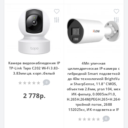
Камера видеонаблюдения IP
4Мп уличная
TP-Link Tapo C202 Wi-Fi 3.83-
цилиндрическая IP-камера с
3.83мм цв. корп.:белый
гибридной Smart подсветкой
до 40м технологией BrightVu
0
и SharpSense, 11.8" CMOS,
объектив 2.8мм, угол 104, мех
2 778р.
ИК-фильтр, 0.0005лкF1.0,
H.265H.264MJPEGH.265+H.264+,
тройной поток, 2688
152025кс, ИК-подсветка и IF
0