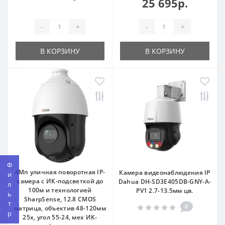
25 695р.
-
+
-
+
В КОРЗИНУ
В КОРЗИНУ
Фильтр
4Мп уличная поворотная IP-
Камера видеонаблюдения IP
камера с ИК-подсветкой до
Dahua DH-SD3E405DB-GNY-A-
100м и технологией
PV1 2.7-13.5мм цв.
SharpSense, 12.8 CMOS
0
матрица, объектив 48-120мм
25x, угол 55-24, мех ИК-