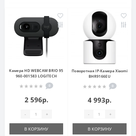
Камера HD WEBCAM BRIO 95
Поворотная IP-Камера Xiaomi
960-001583 LOGITECH
BHR9166EU
0
0
2 596р.
4 993р.
-
+
-
+
В КОРЗИНУ
В КОРЗИНУ