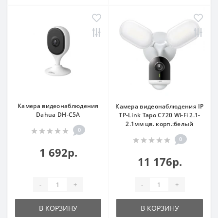
Камера видеонаблюдения
Камера видеонаблюдения IP
Dahua DH-C5A
TP-Link Tapo C720 Wi-Fi 2.1-
2.1мм цв. корп.:белый
0
0
1 692р.
11 176р.
-
+
-
+
В КОРЗИНУ
В КОРЗИНУ