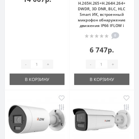
H.265H.265+H.264H.264+
DWDR, 3D DNR, BLC, HLC
Smart ИК, встроенный
микрофон обнаружение
движения IP66 IFLOW i
0
6 747р.
-
+
-
+
В КОРЗИНУ
В КОРЗИНУ