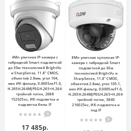
4Мп уличная IP-камера с
8Мп уличная куполная IP-
гибридной Smart подсветкой
камера с гибридной Smart
до 30м технологией BrightVu
подсветкой до 30м
и SharpSense, 11.8" CMOS,
технологией BrightVu и
объектив 2.8мм, угол 104,
SharpSense, 11.8" CMOS,
мех ИК-фильтр, 0.0005лкF1.0,
объектив 2.8мм, угол 105.1,
H.265H.264MJPEGH.265+H.264+,
мех ИК-фильтр, 0.0005лкF1.0,
тройной поток, 2688
H.265H.264MJPEGH.265+H.264+,
152025кс, ИК-подсветка и
тройной поток, 3840
подсветка белы IF
216025кс, ИК-подсветка и
под IF
0
0
17 485р.