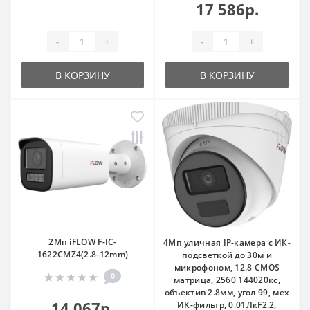
17 586р.
-
+
-
+
В КОРЗИНУ
В КОРЗИНУ
2Мп iFLOW F-IC-
4Мп уличная IP-камера с ИК-
1622CMZ4(2.8-12mm)
подсветкой до 30м и
микрофоном, 12.8 CMOS
0
матрица, 2560 144020кс,
объектив 2.8мм, угол 99, мех
14 067р.
ИК-фильтр, 0.01ЛкF2.2,