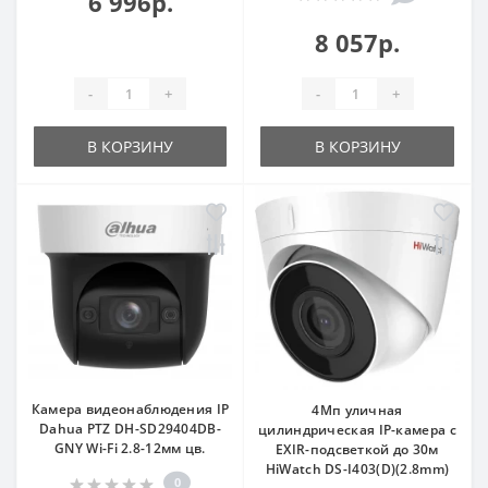
6 996р.
8 057р.
-
+
-
+
В КОРЗИНУ
В КОРЗИНУ
Камера видеонаблюдения IP
4Мп уличная
Dahua PTZ DH-SD29404DB-
цилиндрическая IP-камера с
GNY Wi-Fi 2.8-12мм цв.
EXIR-подсветкой до 30м
HiWatch DS-I403(D)(2.8mm)
0