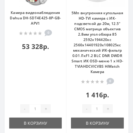
Камера видеонаблюдения
5Мп внутренняя купольная
Dahua DH-SDT4E425-8P-GB-
HD-TVI камера с ИК-
APV1
подсветкой до 20м, 12.5"
CMOS матрица объектив
0
2.8мм угол обзора 85
2592x194420кс
53 328р.
2560x14401920x108025кс
механический ИК-фильтр
0.01 ЛкF1.2 BLC DNR DWDR
Smart ИК OSD-меню 1 х HD-
TVIAHDCVICVBS HiWatch
Камера
0
1 416р.
-
+
-
+
В КОРЗИНУ
В КОРЗИНУ