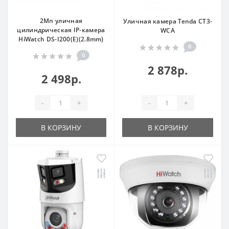
2Мп уличная
Уличная камера Tenda CT3-
цилиндрическая IP-камера
WCA
HiWatch DS-I200(E)(2.8mm)
0
0
2 878р.
2 498р.
-
+
-
+
В КОРЗИНУ
В КОРЗИНУ