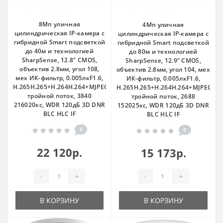
8Мп уличная
4Мп уличная
цилиндрическая IP-камера с
цилиндрическая IP-камера с
гибридной Smart подсветкой
гибридной Smart подсветкой
до 40м и технологией
до 80м и технологией
SharpSense, 12.8" CMOS,
SharpSense, 12.9" CMOS,
объектив 2.8мм, угол 108,
объектив 2.8мм, угол 104, мех
мех ИК-фильтр, 0.005лкF1.6,
ИК-фильтр, 0.005лкF1.6,
H.265H.265+H.264H.264+MJPEG,
H.265H.265+H.264H.264+MJPEG,
тройной поток, 3840
тройной поток, 2688
216020кс, WDR 120дБ 3D DNR
152025кс, WDR 120дБ 3D DNR
BLC HLC IF
BLC HLC IF
0
0
22 120р.
15 173р.
-
+
-
+
В КОРЗИНУ
В КОРЗИНУ