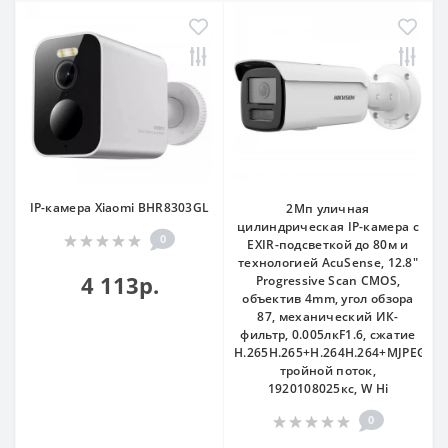
IP-камера Xiaomi BHR8303GL
2Мп уличная
цилиндрическая IP-камера с
0
EXIR-подсветкой до 80м и
технологией AcuSense, 12.8"
4 113р.
Progressive Scan CMOS,
объектив 4mm, угол обзора
87, механический ИК-
фильтр, 0.005лкF1.6, сжатие
H.265H.265+H.264H.264+MJPEG,
тройной поток,
1920108025кс, W Hi
0