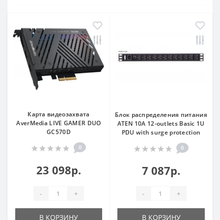
Карта видеозахвата
Блок распределения питания
AverMedia LIVE GAMER DUO
ATEN 10A 12-outlets Basic 1U
GC570D
PDU with surge protection
0
0
23 098р.
7 087р.
-
+
-
+
В КОРЗИНУ
В КОРЗИНУ