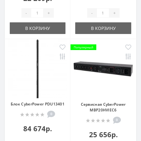
-
+
-
+
В КОРЗИНУ
В КОРЗИНУ
Популярный
Блок CyberPower PDU13401
Сервисная CyberPower
MBP20HVIEC6
0
0
84 674р.
25 656р.