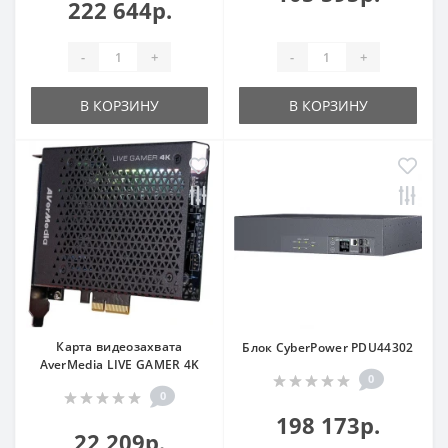
222 644р.
-
+
-
+
В КОРЗИНУ
В КОРЗИНУ
Карта видеозахвата
Блок CyberPower PDU44302
AverMedia LIVE GAMER 4K
0
0
198 173р.
22 209р.