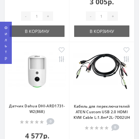
3 005р.
-
+
-
+
Фильтр
В КОРЗИНУ
В КОРЗИНУ
Датчик Dahua DHI-ARD1731-
Кабель для переключателей
W2(868)
ATEN Custom USB 2.0 HDMI
KVM Cable L:1.8m*2L-7D02UH
0
0
4 577р.