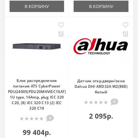
В КОРЗИНУ
В КОРЗИНУ
Блок распределения
Датчик откр.двери/окна
питания ATS CyberPower
Dahua DHI-ARD324-W2(868)
PDU24005(PDU20MHVIEC10AT)
белый
1U type, 16Amp, plug IEC 320
0
C20, (8) IEC 320 C13 (2) IEC
320 C19
2 095р.
0
99 404р.