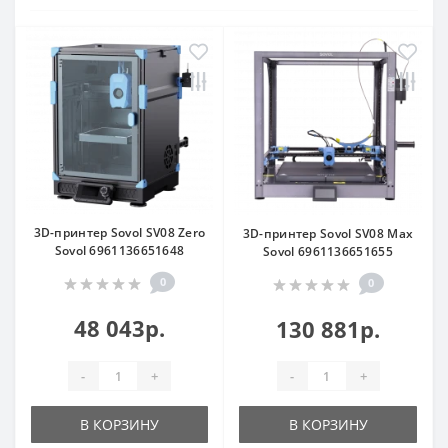
3D-принтер Sovol SV08 Zero
3D-принтер Sovol SV08 Max
Sovol 6961136651648
Sovol 6961136651655
0
0
48 043р.
130 881р.
-
+
-
+
В КОРЗИНУ
В КОРЗИНУ