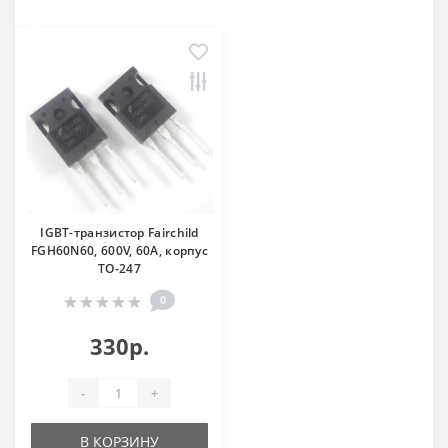
IGBT-транзистор Fairchild
FGH60N60, 600V, 60A, корпус
TO-247
0
330р.
-
+
В КОРЗИНУ