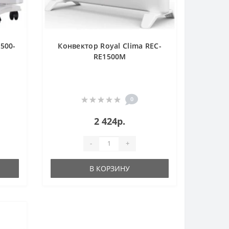
500-
Конвектор Royal Clima REC-
RE1500M
0
2 424р.
-
+
В КОРЗИНУ