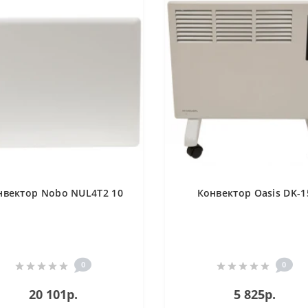
нвектор Nobo NUL4T2 10
Конвектор Oasis DK-1
0
0
20 101р.
5 825р.