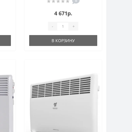
0
4 671р.
-
+
В КОРЗИНУ