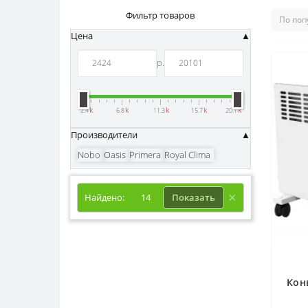
Фильтр товаров
Цена
р.
k
k
k
k
k
2.4
6.8
11.3
15.7
20.1
Производители
Nobo
Oasis
Primera
Royal Clima
Найдено:
14
Показать
Кон