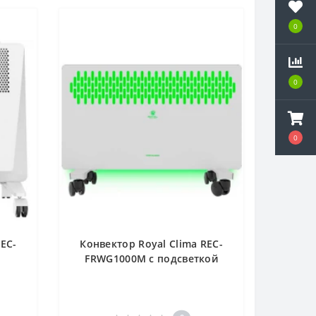
0
0
0
0
0
0
REC-
Конвектор Royal Clima REC-
FRWG1000M с подсветкой