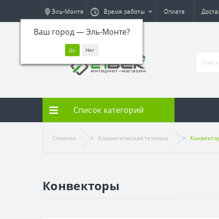
Эль-Монте
Время работы
Оплата
Доста
Ваш город —
Эль-Монте
?
Список категорий
Главная
Климатическая техника
Конвекто
Конвекторы