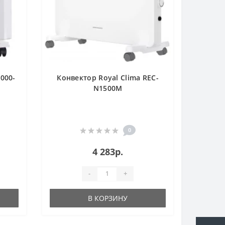
000-
Конвектор Royal Clima REC-
N1500M
0
4 283р.
-
+
В КОРЗИНУ