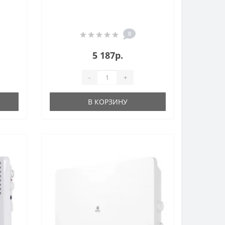
0
5 187р.
-
+
В КОРЗИНУ