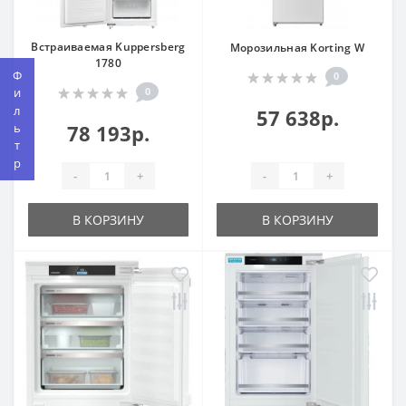
Встраиваемая Kuppersberg
Морозильная Korting W
1780
Фильтр
0
0
57 638р.
78 193р.
-
+
-
+
В КОРЗИНУ
В КОРЗИНУ