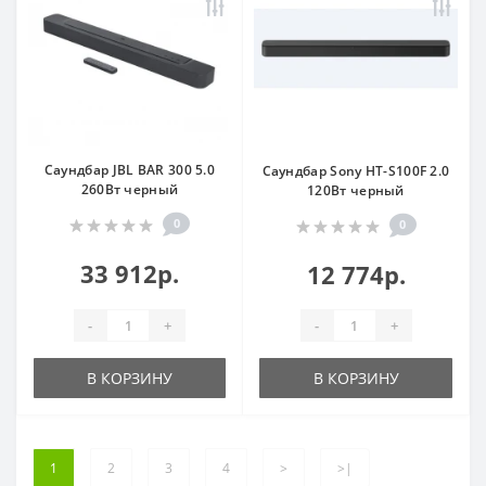
Саундбар JBL BAR 300 5.0
Саундбар Sony HT-S100F 2.0
260Вт черный
120Вт черный
0
0
33 912р.
12 774р.
-
+
-
+
В КОРЗИНУ
В КОРЗИНУ
1
2
3
4
>
>|