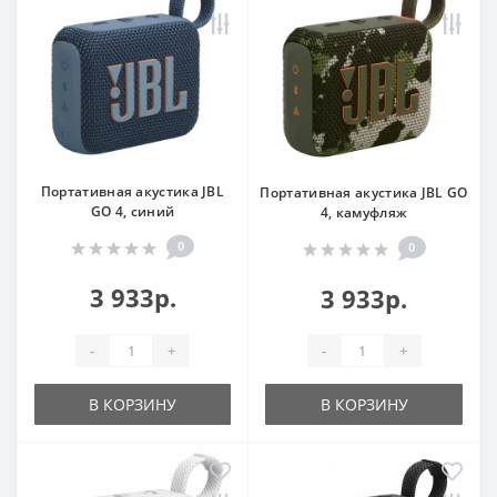
Портативная акустика JBL
Портативная акустика JBL GO
GO 4, синий
4, камуфляж
0
0
3 933р.
3 933р.
-
+
-
+
В КОРЗИНУ
В КОРЗИНУ