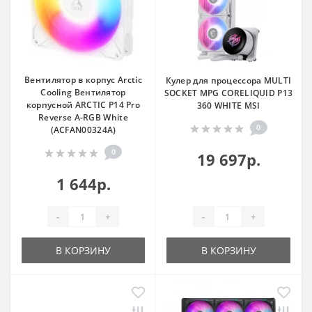
Вентилятор в корпус Arctic
Кулер для процессора MULTI
Cooling Вентилятор
SOCKET MPG CORELIQUID P13
корпусной ARCTIC P14 Pro
360 WHITE MSI
Reverse A-RGB White
0
(ACFAN00324A)
0
19 697р.
1 644р.
-
+
-
+
В КОРЗИНУ
В КОРЗИНУ