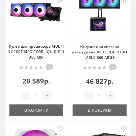
Кулер для процессора MULTI
Жидкостная система
SOCKET MPG CORELIQUID P13
охлаждения ASUS ROG RYUO
360 MSI
IV SLC 360 ARGB
0
0
20 589р.
46 827р.
-
+
-
+
В КОРЗИНУ
В КОРЗИНУ