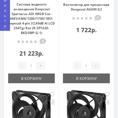
Фильтр
Система водяного
Вентилятор для процессора
охлаждения Deepcool
Deepcool AG400 G2
Spartacus 420 ARGB Soc-
0
AM5/AM4/1200/1700/1851
черный 4-pin 32.89dB Al LCD
2647gr Ret (R-SPT420-
1 722р.
BKDSMP-G-1)
0
21 223р.
-
+
-
+
В КОРЗИНУ
В КОРЗИНУ