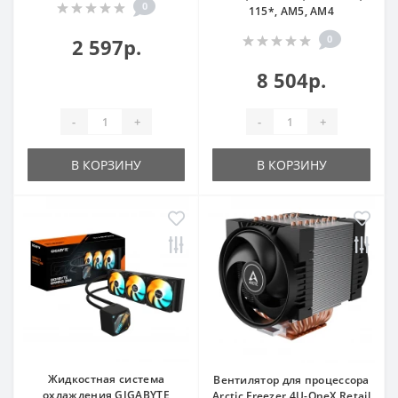
0
115*, AM5, AM4
0
2 597р.
8 504р.
-
+
-
+
В КОРЗИНУ
В КОРЗИНУ
Жидкостная система
Вентилятор для процессора
охлаждения GIGABYTE
Arctic Freezer 4U-OneX Retail