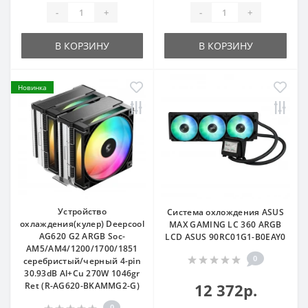
-
+
-
+
В КОРЗИНУ
В КОРЗИНУ
Новинка
Устройство
Система охлождения ASUS
охлаждения(кулер) Deepcool
MAX GAMING LC 360 ARGB
AG620 G2 ARGB Soc-
LCD ASUS 90RC01G1-B0EAY0
AM5/AM4/1200/1700/1851
0
серебристый/черный 4-pin
30.93dB Al+Cu 270W 1046gr
Ret (R-AG620-BKAMMG2-G)
12 372р.
0