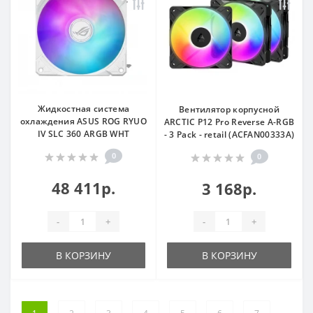
Жидкостная система
Вентилятор корпусной
охлаждения ASUS ROG RYUO
ARCTIC P12 Pro Reverse A-RGB
IV SLC 360 ARGB WHT
- 3 Pack - retail (ACFAN00333A)
0
0
48 411р.
3 168р.
-
+
-
+
В КОРЗИНУ
В КОРЗИНУ