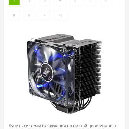
1
2
3
4
5
6
7
8
9
>
>|
Купить системы охлаждения по низкой цене можно в