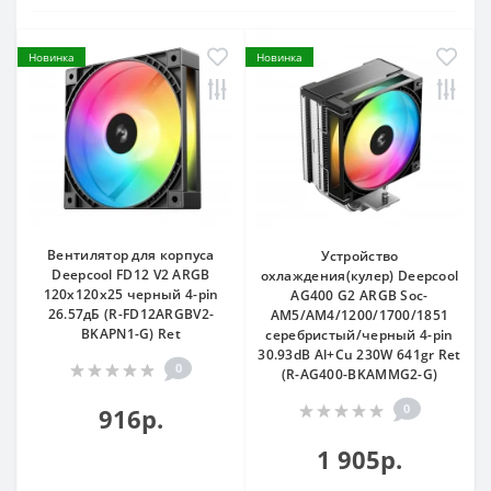
Новинка
Новинка
Вентилятор для корпуса
Устройство
Deepcool FD12 V2 ARGB
охлаждения(кулер) Deepcool
120х120x25 черный 4-pin
AG400 G2 ARGB Soc-
26.57дБ (R-FD12ARGBV2-
AM5/AM4/1200/1700/1851
BKAPN1-G) Ret
серебристый/черный 4-pin
30.93dB Al+Cu 230W 641gr Ret
0
(R-AG400-BKAMMG2-G)
0
916р.
1 905р.