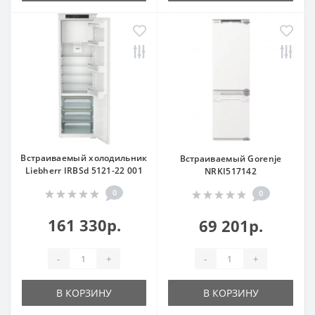
Встраиваемый холодильник
Встраиваемый Gorenje
Liebherr IRBSd 5121-22 001
NRKI517142
0
0
161 330р.
69 201р.
-
+
-
+
В КОРЗИНУ
В КОРЗИНУ