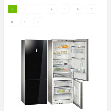
1
2
3
4
5
6
7
8
>
>|