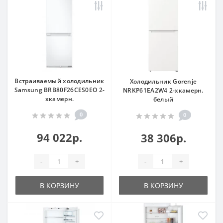
Встраиваемый холодильник
Холодильник Gorenje
Samsung BRB80F26CES0EO 2-
NRKP61EA2W4 2-хкамерн.
хкамерн.
белый
0
0
94 022р.
38 306р.
-
+
-
+
В КОРЗИНУ
В КОРЗИНУ