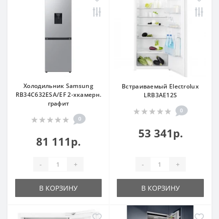
Холодильник Samsung
Встраиваемый Electrolux
RB34C632ESA/EF 2-хкамерн.
LRB3AE12S
графит
0
0
53 341р.
81 111р.
-
+
-
+
В КОРЗИНУ
В КОРЗИНУ