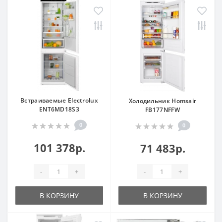
Встраиваемые Electrolux
Холодильник Homsair
ENT6MD18S3
FB177NFFW
0
0
101 378р.
71 483р.
-
+
-
+
В КОРЗИНУ
В КОРЗИНУ