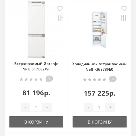
Встраиваемый Gorenje
Холодильник встраиваемый
NRKI517E82WF
Neff KI6873FE0
0
0
81 196р.
157 225р.
-
+
-
+
В КОРЗИНУ
В КОРЗИНУ