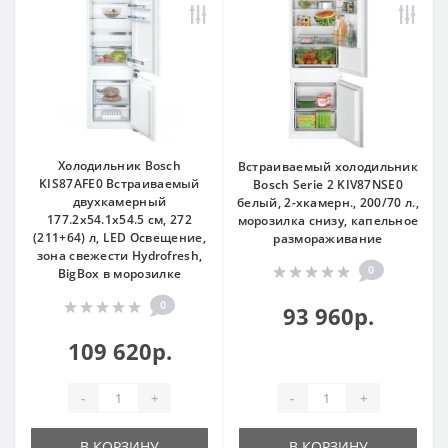
Холодильник Bosch
Встраиваемый холодильник
KIS87AFE0 Встраиваемый
Bosch Serie 2 KIV87NSE0
двухкамерный
белый, 2-хкамерн., 200/70 л.,
177.2х54.1х54.5 см, 272
морозилка снизу, капельное
(211+64) л, LED Освещение,
размораживание
зона свежести Hydrofresh,
0
BigBox в морозилке
0
93 960р.
109 620р.
-
+
-
+
В КОРЗИНУ
В КОРЗИНУ