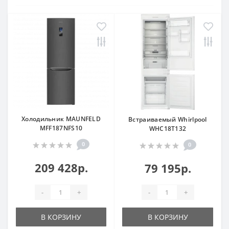
Холодильник MAUNFELD
Встраиваемый Whirlpool
MFF187NFS10
WHC18T132
0
0
209 428р.
79 195р.
-
+
-
+
В КОРЗИНУ
В КОРЗИНУ