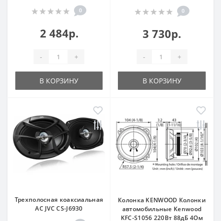
0
0
2 484р.
3 730р.
-
+
-
+
В КОРЗИНУ
В КОРЗИНУ
Трехполосная коаксиальная
Колонка KENWOOD Колонки
АС JVC CS-J6930
автомобильные Kenwood
KFC-S1056 220Вт 88дБ 4Ом