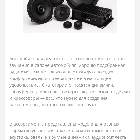
Автомобильная акустика — это основа качественного
звучания в салоне автомобиля. Хорошо подобранная
аудиосистема не только делает каждую поездку
комфортной, но и превращает её в настоящее
удовольствие. К категории относятся динамики,
сабвуферы, усилители, твитеры, акустические подиумы
и кроссоверы — всё, что нужно для создания
насыщенного, мощного и чистого звука.
В ассортименте представлены модели для разных
форматов установки: коаксиальная и компонентная
акустика, овалы и круглые динамики, аудиокомплекты