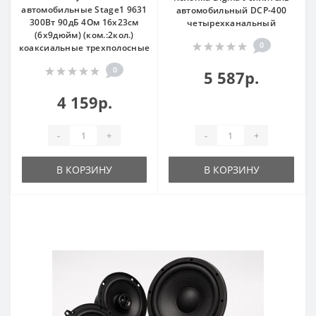
автомобильные Stage1 9631
автомобильный DCP-400
300Вт 90дБ 4Ом 16x23см
четырехканальный
(6x9дюйм) (ком.:2кол.)
0
коаксиальные трехполосные
0
5 587р.
4 159р.
-
+
-
+
В КОРЗИНУ
В КОРЗИНУ