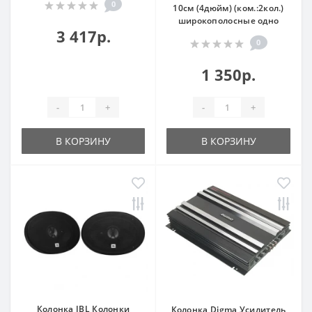
0
10см (4дюйм) (ком.:2кол.)
широкополосные одно
3 417р.
0
1 350р.
-
+
-
+
В КОРЗИНУ
В КОРЗИНУ
Колонка JBL Колонки
Колонка Digma Усилитель