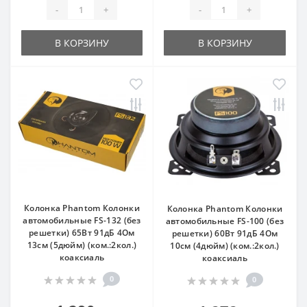
-
+
-
+
В КОРЗИНУ
В КОРЗИНУ
Колонка Phantom Колонки
Колонка Phantom Колонки
автомобильные FS-132 (без
автомобильные FS-100 (без
решетки) 65Вт 91дБ 4Ом
решетки) 60Вт 91дБ 4Ом
13см (5дюйм) (ком.:2кол.)
10см (4дюйм) (ком.:2кол.)
коаксиаль
коаксиаль
0
0