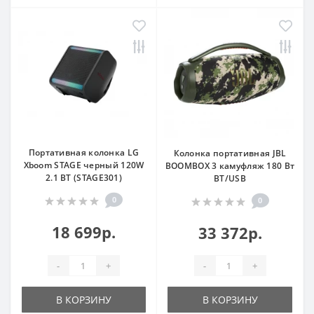
Портативная колонка LG
Колонка портативная JBL
Xboom STAGE черный 120W
BOOMBOX 3 камуфляж 180 Вт
2.1 BT (STAGE301)
BT/USB
0
0
18 699р.
33 372р.
-
+
-
+
В КОРЗИНУ
В КОРЗИНУ