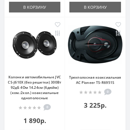
В КОРЗИНУ
В КОРЗИНУ
Колонки автомобильные JVC
Трехполосная коаксиальная
CS-J610X (без решетки) 300Вт
АС Pioneer TS-R6951S
92дБ 4Ом 14.24см (6дюйм)
0
(ком.:2кол.) коаксиальные
однополосные
3 225р.
0
1 890р.