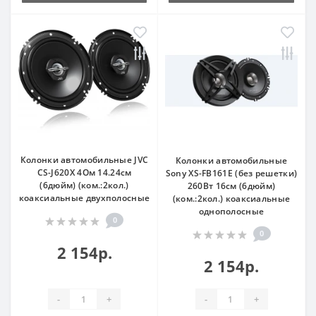
Колонки автомобильные JVC
Колонки автомобильные
CS-J620X 4Ом 14.24см
Sony XS-FB161E (без решетки)
(6дюйм) (ком.:2кол.)
260Вт 16см (6дюйм)
коаксиальные двухполосные
(ком.:2кол.) коаксиальные
однополосные
0
0
2 154р.
2 154р.
-
+
-
+