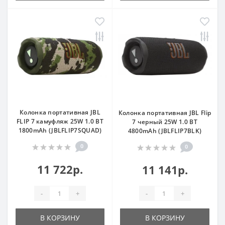
Колонка портативная JBL
Колонка портативная JBL Flip
FLIP 7 камуфляж 25W 1.0 BT
7 черный 25W 1.0 BT
1800mAh (JBLFLIP7SQUAD)
4800mAh (JBLFLIP7BLK)
0
0
11 722р.
11 141р.
-
+
-
+
В КОРЗИНУ
В КОРЗИНУ