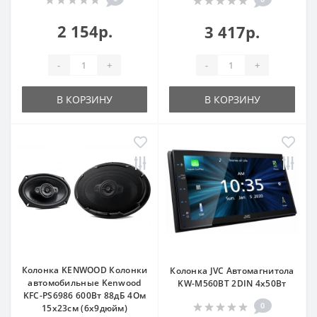
2 154р.
3 417р.
-
+
-
+
В КОРЗИНУ
В КОРЗИНУ
Колонка KENWOOD Колонки
Колонка JVC Автомагнитола
автомобильные Kenwood
KW-M560BT 2DIN 4x50Вт
KFC-PS6986 600Вт 88дБ 4Ом
0
15x23см (6x9дюйм)