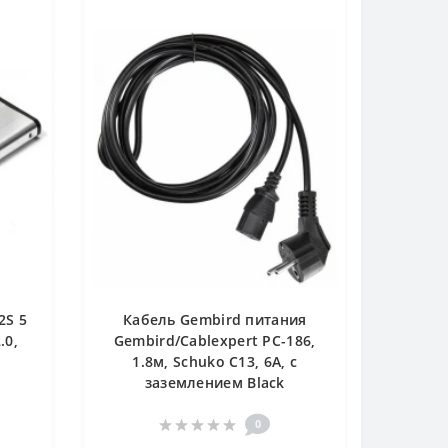
2S 5
Кабель Gembird питания
.0,
Gembird/Cablexpert PC-186,
1.8м, Schuko C13, 6А, с
заземлением Black
0