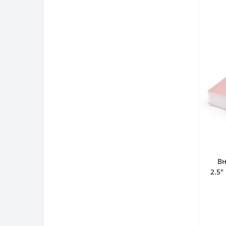
В
2.5"