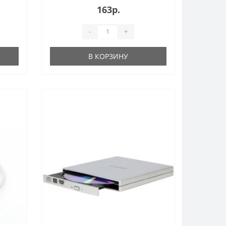
163р.
-
+
В КОРЗИНУ