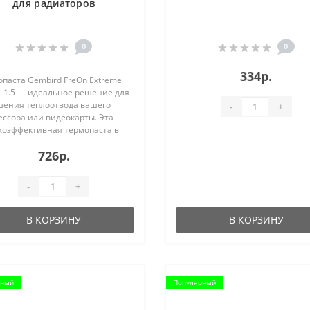
для радиаторов
0
0
334р.
паста Gembird FreOn Extreme
1-1.5 — идеальное решение для
шения теплоотвода вашего
-
+
ессора или видеокарты. Эта
коэффективная термопаста в
ном шприце объемом 2 г
726р.
печивает надежный контакт
у радиатором и чипом, снижая
ературу и повышая
-
+
зводительность. Благодаря
чной теплопроводности и
оте нанесения, Gembird FreOn
В КОРЗИНУ
В КОРЗИНУ
me GF-41-1.5 станет
менимым помощником для
зиастов и профессионалов.
и..
рный
Популярный