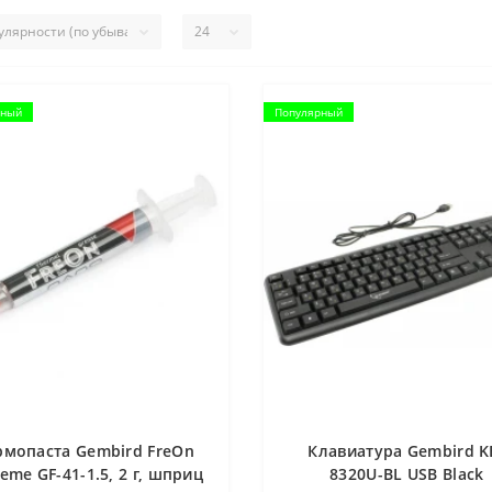
рный
Популярный
рмопаста Gembird FreOn
Клавиатура Gembird K
reme GF-41-1.5, 2 г, шприц
8320U-BL USB Black