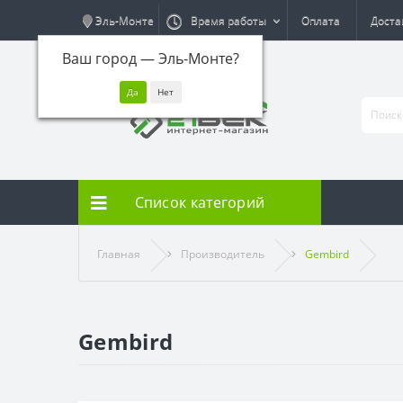
Эль-Монте
Время работы
Оплата
Доста
Ваш город —
Эль-Монте
?
Список категорий
Главная
Производитель
Gembird
Gembird