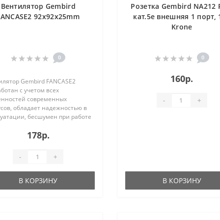
Вентилятор Gembird
Розетка Gembird NA212 
FANCASE2 92x92x25mm
кат.5e внешняя 1 порт, 
Krone
0
0
160р.
илятор Gembird FANCASE2
ботан с учетом всех
енностей современных
-
+
усов, обладает надежностью в
луатации, бесшумен при работе
зволит существенно повысить
178р.
ктивность охлаждающей
емы в настольном ПК.
трукция данной модели
-
+
азумевает наличие
ипника скольжения. Габариты
ие: длина - 92 мм, ширина - 92
В КОРЗИНУ
В КОРЗИНУ
ысота - 25 мм. Скорость
ения в минуту составляет 2800
отов. Для подключения к
мной плате..