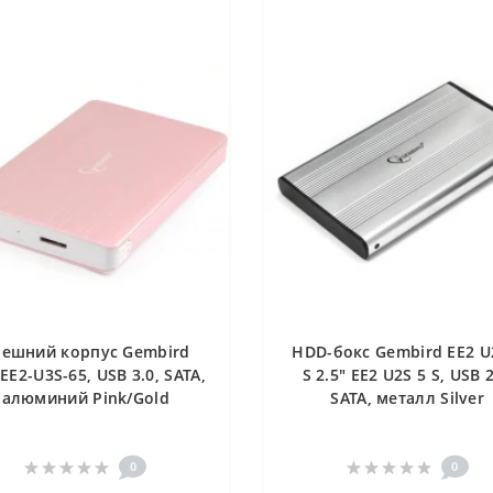
нешний корпус Gembird
HDD-бокс Gembird EE2 U
 EE2-U3S-65, USB 3.0, SATA,
S 2.5" EE2 U2S 5 S, USB 2
алюминий Pink/Gold
SATA, металл Silver
0
0