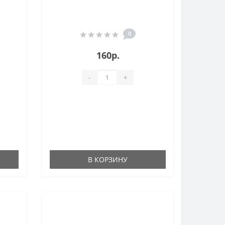
0
160р.
-
+
В КОРЗИНУ