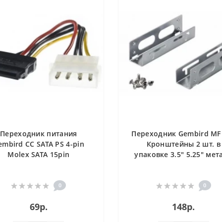
Переходник питания
Переходник Gembird MF
embird CC SATA PS 4-pin
Кронштейны 2 шт. в
Molex SATA 15pin
упаковке 3.5" 5.25" мет
0
0
69р.
148р.