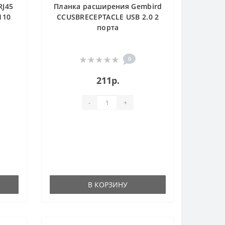
RJ45
Планка расширения Gembird
110
CCUSBRECEPTACLE USB 2.0 2
порта
0
211р.
-
+
В КОРЗИНУ