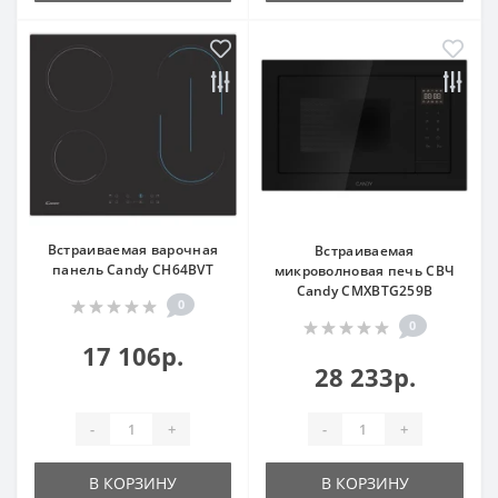
Встраиваемая варочная
Встраиваемая
панель Candy CH64BVT
микроволновая печь СВЧ
Candy CMXBTG259B
0
0
17 106р.
28 233р.
-
+
-
+
В КОРЗИНУ
В КОРЗИНУ