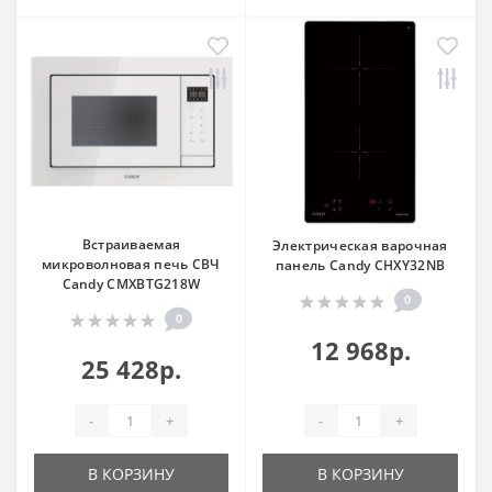
Встраиваемая
Электрическая варочная
микроволновая печь СВЧ
панель Candy CHXY32NB
Candy CMXBTG218W
0
0
12 968р.
25 428р.
-
+
-
+
В КОРЗИНУ
В КОРЗИНУ