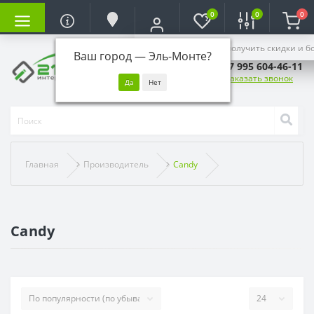
0
0
0
Войдите, чтобы получить скидки и б
Ваш город —
Эль-Монте
?
+7 995 604-46-11
Заказать звонок
Главная
Производитель
Candy
Candy