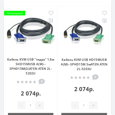
Популярный
Кабель KVM USB "гидра" 1.8м
Кабель KVM USB HD15MUSB
SHD15MUSB A(M)--
A(M)--SPHD15M 3мATEN ATEN
SPHD15M(G)ATEN ATEN 2L-
2L-5203U
5202U
0
0
2 074р.
2 074р.
-
+
-
+