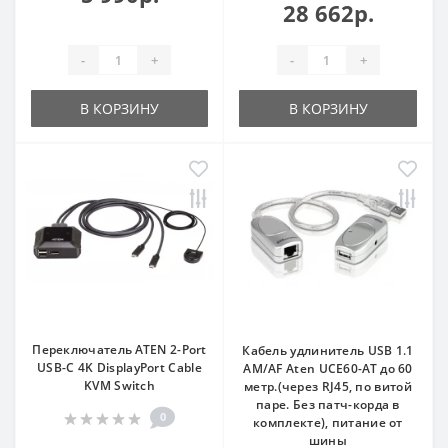
28 662р.
-
+
-
+
В КОРЗИНУ
В КОРЗИНУ
Переключатель ATEN 2-Port
Кабель удлинитель USB 1.1
USB-C 4K DisplayPort Cable
AM/AF Aten UCE60-AT до 60
KVM Switch
метр.(через RJ45, по витой
паре. Без патч-корда в
0
комплекте), питание от
шины