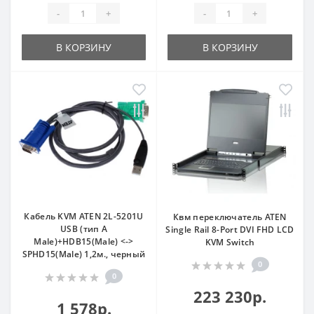
-
+
-
+
В КОРЗИНУ
В КОРЗИНУ
Кабель KVM ATEN 2L-5201U
Квм переключатель ATEN
USB (тип А
Single Rail 8-Port DVI FHD LCD
Male)+HDB15(Male) <->
KVM Switch
SPHD15(Male) 1,2м., черный
0
0
223 230р.
1 578р.