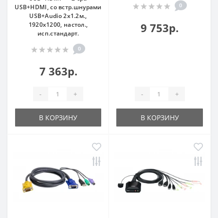
0
USB+HDMI, со встр.шнурами
USB+Audio 2x1.2м.,
1920x1200, настол.,
9 753р.
исп.стандарт.
0
7 363р.
-
+
-
+
В КОРЗИНУ
В КОРЗИНУ