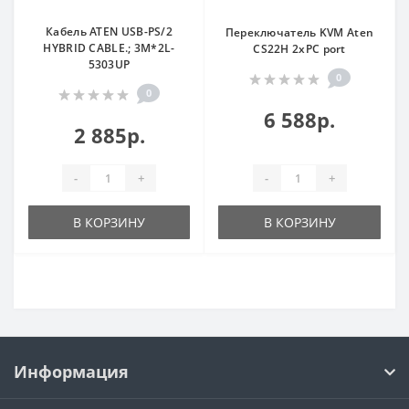
Кабель ATEN USB-PS/2
Переключатель KVM Aten
HYBRID CABLE.; 3M*2L-
CS22H 2xPC port
5303UP
0
0
6 588р.
2 885р.
-
+
-
+
В КОРЗИНУ
В КОРЗИНУ
Информация