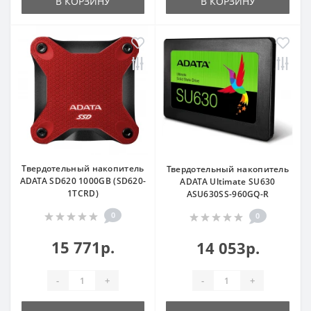
В КОРЗИНУ
В КОРЗИНУ
Твердотельный накопитель
Твердотельный накопитель
ADATA SD620 1000GB (SD620-
ADATA Ultimate SU630
1TCRD)
ASU630SS-960GQ-R
0
0
15 771р.
14 053р.
-
+
-
+