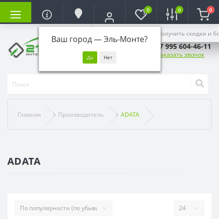
0
0
0
Войдите, чтобы получить скидки и б
Ваш город —
Эль-Монте
?
+7 995 604-46-11
Заказать звонок
Главная
Производитель
ADATA
ADATA