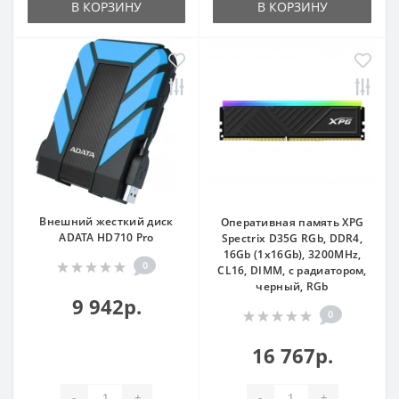
В КОРЗИНУ
В КОРЗИНУ
Внешний жесткий диск
Оперативная память XPG
ADATA HD710 Pro
Spectrix D35G RGb, DDR4,
16Gb (1x16Gb), 3200MHz,
0
CL16, DIMM, с радиатором,
черный, RGb
9 942р.
0
16 767р.
-
+
-
+