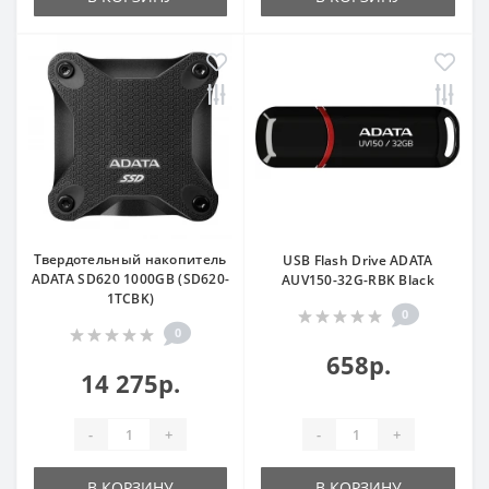
Твердотельный накопитель
USB Flash Drive ADATA
ADATA SD620 1000GB (SD620-
AUV150-32G-RBK Black
1TCBK)
0
0
658р.
14 275р.
-
+
-
+
В КОРЗИНУ
В КОРЗИНУ