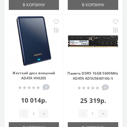
В КОРЗИНУ
В КОРЗИНУ
Жесткий диск внешний
Память DDR5 16GB 5600MHz
ADATA HV620S
ADATA AD5U560016G-S
0
0
10 014р.
25 319р.
-
+
-
+