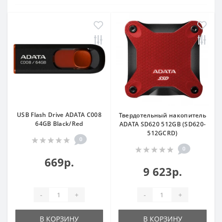
USB Flash Drive ADATA C008
Твердотельный накопитель
64GB Black/Red
ADATA SD620 512GB (SD620-
512GCRD)
0
0
669р.
9 623р.
-
+
-
+
В КОРЗИНУ
В КОРЗИНУ