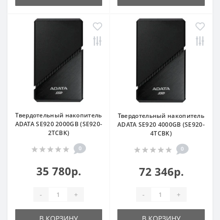
Твердотельный накопитель
Твердотельный накопитель
ADATA SE920 2000GB (SE920-
ADATA SE920 4000GB (SE920-
2TCBK)
4TCBK)
0
0
35 780р.
72 346р.
-
+
-
+
В КОРЗИНУ
В КОРЗИНУ