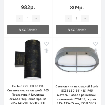
982р.
809р.
-
+
-
+
В КОРЗИНУ
В КОРЗИНУ
Ecola GX53 LED 8013A
Светильник накладной Ecola
Светильник накладной IP65
GX53 LED B4148S IP65
Прозрачный Цилиндр
матовый овал с решеткой,
2xGX53 Черненая бронза
алюминий, 2*GX53, серый,
205x140x90 PN53C2ECH
215x135x65 мм, FS53LSECS.