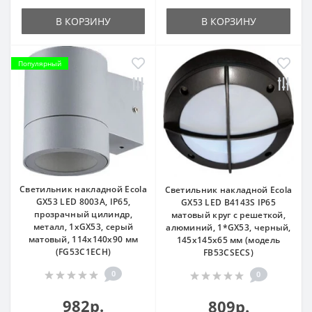
В КОРЗИНУ
В КОРЗИНУ
Популярный
Светильник накладной Ecola
Светильник накладной Ecola
GX53 LED 8003A, IP65,
GX53 LED B4143S IP65
прозрачный цилиндр,
матовый круг с решеткой,
металл, 1xGX53, серый
алюминий, 1*GX53, черный,
матовый, 114x140x90 мм
145x145x65 мм (модель
(FG53C1ECH)
FB53CSECS)
0
0
982р.
809р.