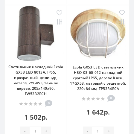
Светильник накладной Ecola
Ecola GX53 LED светильник
GX53 LED 8013A, IP65,
НБО-03-60-012 накладной
прозрачный, цилиндр,
круглый IP65, дерево Клен,
металл, 2*GX53, темное
1*GX53, матовый с решеткой,
дерево, 205x140x90,
220х84 мм, TP53R4ECA
FW53B2ECH
0
0
1 642р.
1 502р.
-
+
-
+