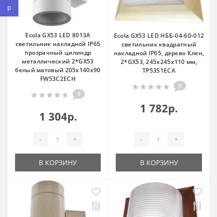
Ecola GX53 LED 8013A
Ecola GX53 LED НББ-04-60-012
светильник накладной IP65
светильник квадратный
прозрачный цилиндр
накладной IP65, дерево Клен,
металлический 2*GX53
2*GX53, 245х245х110 мм,
белый матовый 205x140x90
TP53S1ECA
FW53C2ECH
0
0
1 782р.
1 304р.
-
+
-
+
В КОРЗИНУ
В КОРЗИНУ