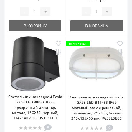
-
+
-
+
В КОРЗИНУ
В КОРЗИНУ
Популярный
Светильник накладной Ecola
Светильник накладной Ecola
GX53 LED 8003A IP65,
GX53 LED B4148S IP65
прозрачный цилиндр,
матовый овал с решеткой,
металл, 1*GX53, черный,
алюминий, 2*GX53, белый,
114x140x90, FB53C1ECH
215x135x65 мм, FW53LSECS
0
0