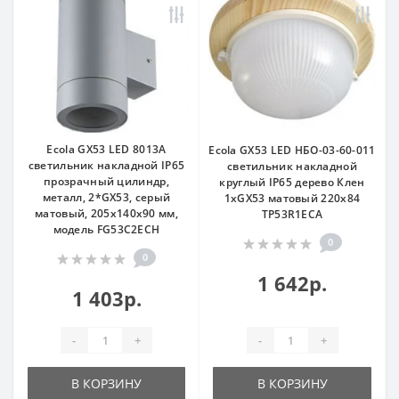
Ecola GX53 LED 8013A
Ecola GX53 LED НБО-03-60-011
светильник накладной IP65
светильник накладной
прозрачный цилиндр,
круглый IP65 дерево Клен
металл, 2*GX53, серый
1xGX53 матовый 220х84
матовый, 205x140x90 мм,
TP53R1ECA
модель FG53C2ECH
0
0
1 642р.
1 403р.
-
+
-
+
В КОРЗИНУ
В КОРЗИНУ