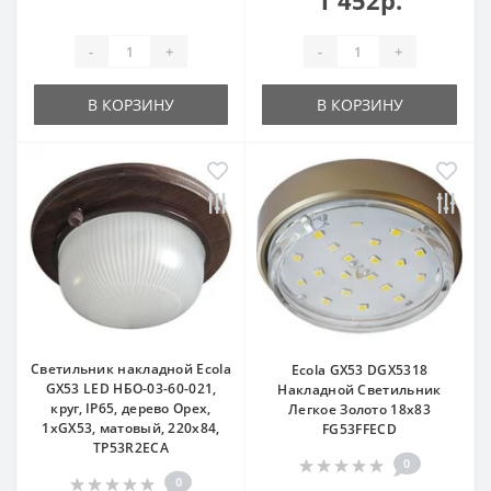
1 452р.
-
+
-
+
В КОРЗИНУ
В КОРЗИНУ
Светильник накладной Ecola
Ecola GX53 DGX5318
GX53 LED НБО-03-60-021,
Накладной Светильник
круг, IP65, дерево Орех,
Легкое Золото 18x83
1xGX53, матовый, 220х84,
FG53FFECD
TP53R2ECA
0
0