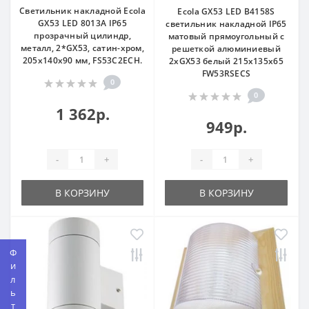
Светильник накладной Ecola
Ecola GX53 LED B4158S
GX53 LED 8013A IP65
светильник накладной IP65
прозрачный цилиндр,
матовый прямоугольный с
металл, 2*GX53, сатин-хром,
решеткой алюминиевый
205x140x90 мм, FS53C2ECH.
2xGX53 белый 215x135x65
FW53RSECS
0
0
1 362р.
949р.
-
+
-
+
В КОРЗИНУ
В КОРЗИНУ
Фильтр