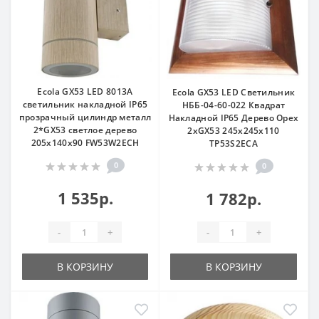
Ecola GX53 LED 8013A
Ecola GX53 LED Светильник
светильник накладной IP65
НББ-04-60-022 Квадрат
прозрачный цилиндр металл
Накладной IP65 Дерево Орех
2*GX53 светлое дерево
2xGX53 245x245x110
205x140x90 FW53W2ECH
TP53S2ECA
0
0
1 535р.
1 782р.
-
+
-
+
В КОРЗИНУ
В КОРЗИНУ