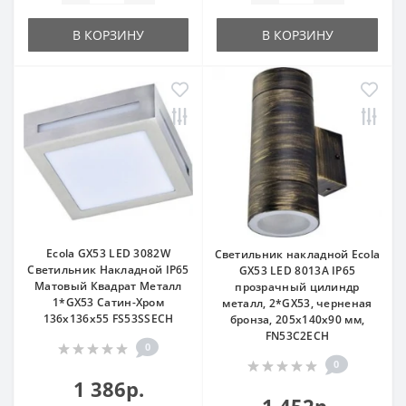
В КОРЗИНУ
В КОРЗИНУ
Ecola GX53 LED 3082W
Светильник накладной Ecola
Светильник Накладной IP65
GX53 LED 8013A IP65
Матовый Квадрат Металл
прозрачный цилиндр
1*GX53 Сатин-Хром
металл, 2*GX53, черненая
136x136x55 FS53SSECH
бронза, 205x140x90 мм,
FN53C2ECH
0
0
1 386р.