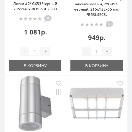
Легкий 2*GX53 Черный
алюминиевый, 2*GX53,
205x140x90 PB53C2ECH
черный, 215x135x65 мм,
FB53LSECS.
0
0
1 081р.
949р.
-
+
-
+
В КОРЗИНУ
В КОРЗИНУ