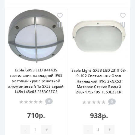
Ecola GX53 LED B4143S
Ecola Light GX53 LED ДПП 03-
светильник накладной IP65
9-102 Светильник Овал
матовый круг с решеткой
Накладной IP65 2xGX53
алюминиевый 1xGX53 серый
Матовое Стекло Белый
145x145x65 FS53CSECS
280x175x105 TL53L2ECR
0
0
710р.
938р.
-
+
-
+