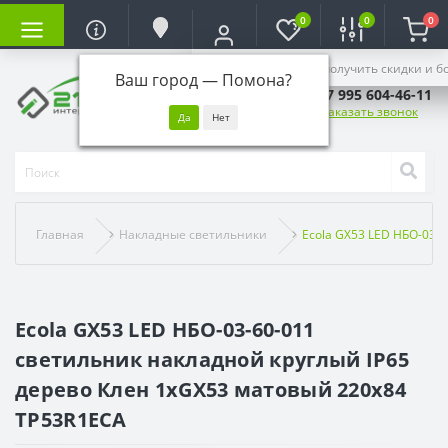
0
0
0
Войдите, чтобы получить скидки и б
Ваш город —
Помона
?
+7 995 604-46-11
Заказать звонок
Главная
Накладные светильники
Ecola GX53 LED НБО-03-
Ecola GX53 LED НБО-03-60-011
светильник накладной круглый IP65
дерево Клен 1xGX53 матовый 220х84
TP53R1ECA