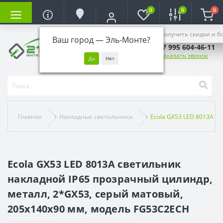
0
0
0
Войдите, чтобы получить скидки и б
Ваш город —
Эль-Монте
?
+7 995 604-46-11
Заказать звонок
Главная
Накладные светильники
Ecola GX53 LED 8013A с
Ecola GX53 LED 8013A светильник
накладной IP65 прозрачный цилиндр,
металл, 2*GX53, серый матовый,
205x140x90 мм, модель FG53C2ECH