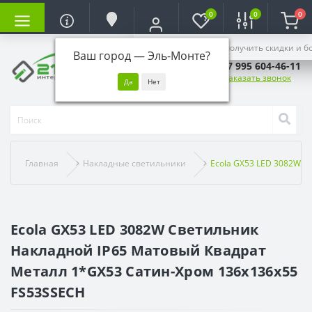
0
0
0
Войдите, чтобы получить скидки и б
Ваш город —
Эль-Монте
?
+7 995 604-46-11
Заказать звонок
Главная
Накладные светильники
Ecola GX53 LED 3082W 
Ecola GX53 LED 3082W Светильник
Накладной IP65 Матовый Квадрат
Металл 1*GX53 Сатин-Хром 136x136x55
FS53SSECH