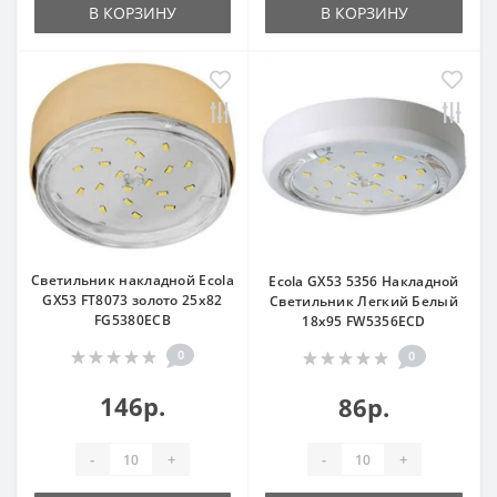
В КОРЗИНУ
В КОРЗИНУ
Светильник накладной Ecola
Ecola GX53 5356 Накладной
GX53 FT8073 золото 25x82
Светильник Легкий Белый
FG5380ECB
18x95 FW5356ECD
0
0
146р.
86р.
-
+
-
+