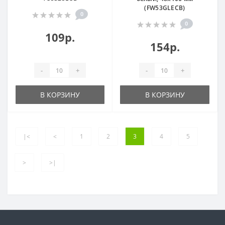
(FW53GLECB)
0
0
109р.
154р.
-
+
-
+
В КОРЗИНУ
В КОРЗИНУ
|<
<
1
2
3
4
5
>
>|