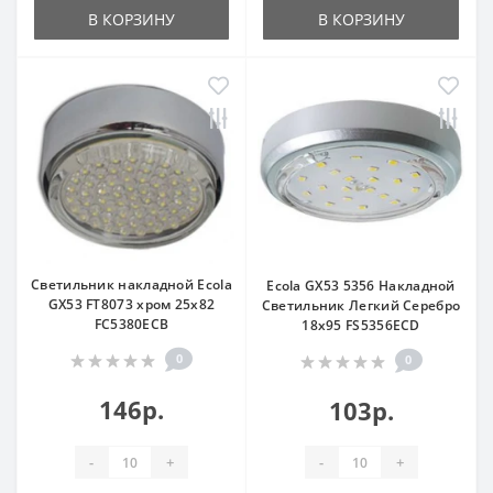
В КОРЗИНУ
В КОРЗИНУ
Светильник накладной Ecola
Ecola GX53 5356 Накладной
GX53 FT8073 хром 25x82
Светильник Легкий Серебро
FC5380ECB
18x95 FS5356ECD
0
0
146р.
103р.
-
+
-
+