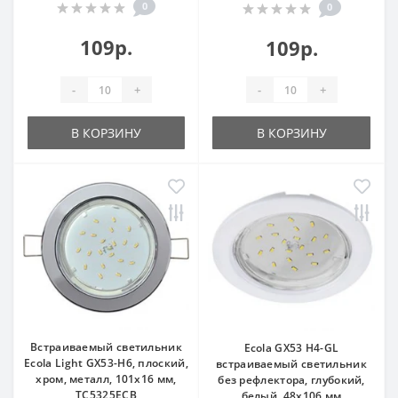
0
0
109р.
109р.
-
+
-
+
В КОРЗИНУ
В КОРЗИНУ
Встраиваемый светильник
Ecola GX53 H4-GL
Ecola Light GX53-H6, плоский,
встраиваемый светильник
хром, металл, 101x16 мм,
без рефлектора, глубокий,
TC5325ECB
белый, 48x106 мм