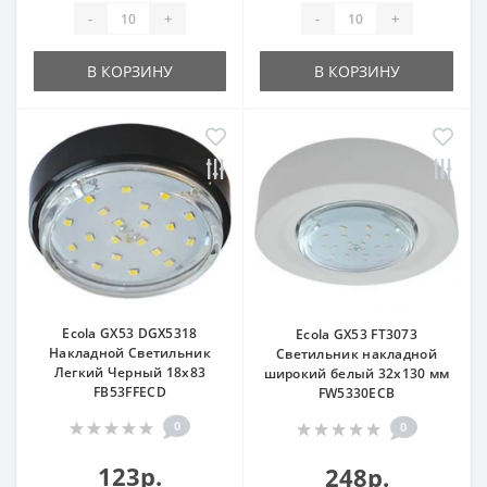
-
+
-
+
В КОРЗИНУ
В КОРЗИНУ
Ecola GX53 DGX5318
Ecola GX53 FT3073
Накладной Светильник
Светильник накладной
Легкий Черный 18x83
широкий белый 32х130 мм
FB53FFECD
FW5330ECB
0
0
123р.
248р.