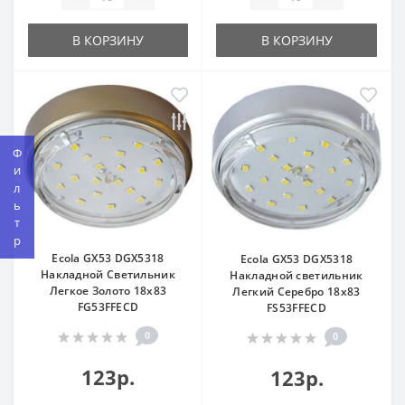
В КОРЗИНУ
В КОРЗИНУ
Фильтр
Ecola GX53 DGX5318
Ecola GX53 DGX5318
Накладной Светильник
Накладной светильник
Легкое Золото 18x83
Легкий Серебро 18x83
FG53FFECD
FS53FFECD
0
0
123р.
123р.