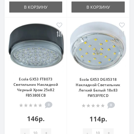
В КОРЗИНУ
В КОРЗИНУ
Ecola GX53 FT8073
Ecola GX53 DGX5318
Светильник Накладной
Накладной Светильник
Черный Хром 25x82
Легкий Белый 18x83
FB5380ECB
FW53FFECD
0
0
146р.
114р.
-
+
-
+