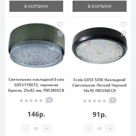
В КОРЗИНУ
В КОРЗИНУ
Светильник накладной Ecola
Ecola GX53 5356 Накладной
GX53 FT8073, черненая
Светильник Легкий Черный
бронза, 25x82 мм, FN5380ECB
18x95 FB5356ECD
0
0
146р.
91р.
-
+
-
+