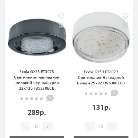
Ecola GX53 FT3073
Ecola GX53 FT8073
Светильник накладной
Светильник Накладной
широкий черный хром
Белый 25x82 FW5380ECB
32x130 FB5330ECB
0
0
131р.
289р.
-
+
-
+