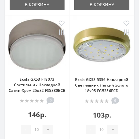
В КОРЗИНУ
В КОРЗИНУ
Ecola GX53 FT8073
Ecola GX53 5356 Накладной
Светильник Накладной
Светильник Легкий Золото
Сатин-Хром 25x82 FS5380ECB
18x95 FG5356ECD
0
0
146р.
103р.
-
+
-
+