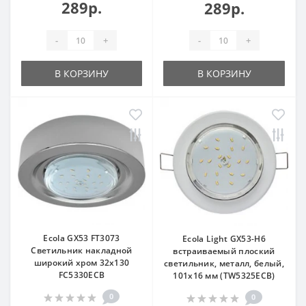
289р.
289р.
-
+
-
+
В КОРЗИНУ
В КОРЗИНУ
Ecola GX53 FT3073
Ecola Light GX53-H6
Светильник накладной
встраиваемый плоский
широкий хром 32x130
светильник, металл, белый,
FC5330ECB
101x16 мм (TW5325ECB)
0
0