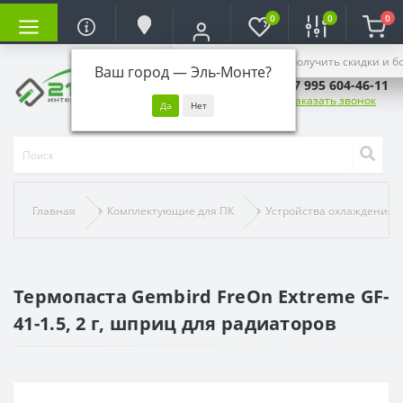
0
0
0
Войдите, чтобы получить скидки и б
Ваш город —
Эль-Монте
?
+7 995 604-46-11
Заказать звонок
Главная
Комплектующие для ПК
Устройства охлаждения
Термопаста Gembird FreOn Extreme GF-
41-1.5, 2 г, шприц для радиаторов