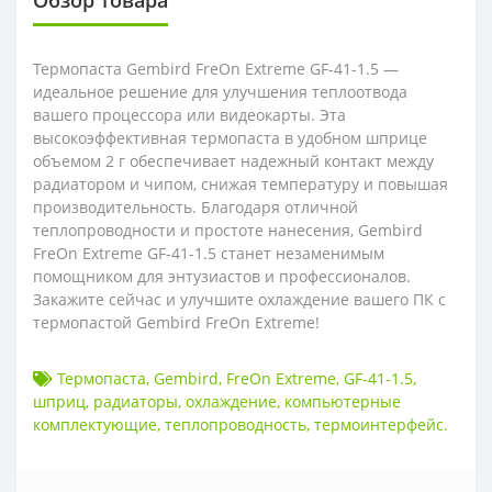
Обзор товара
Термопаста Gembird FreOn Extreme GF-41-1.5 —
идеальное решение для улучшения теплоотвода
вашего процессора или видеокарты. Эта
высокоэффективная термопаста в удобном шприце
объемом 2 г обеспечивает надежный контакт между
радиатором и чипом, снижая температуру и повышая
производительность. Благодаря отличной
теплопроводности и простоте нанесения, Gembird
FreOn Extreme GF-41-1.5 станет незаменимым
помощником для энтузиастов и профессионалов.
Закажите сейчас и улучшите охлаждение вашего ПК с
термопастой Gembird FreOn Extreme!
Термопаста
,
Gembird
,
FreOn Extreme
,
GF-41-1.5
,
шприц
,
радиаторы
,
охлаждение
,
компьютерные
комплектующие
,
теплопроводность
,
термоинтерфейс.