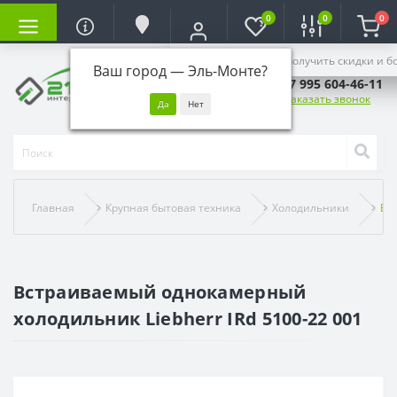
0
0
0
Войдите, чтобы получить скидки и б
Ваш город —
Эль-Монте
?
+7 995 604-46-11
Заказать звонок
Главная
Крупная бытовая техника
Холодильники
Вс
Встраиваемый однокамерный
холодильник Liebherr IRd 5100-22 001