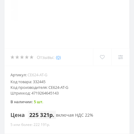
Отзывы:
(0)
Артикул:
CE624-AT-G
Код товара: 332445
Код производителя: CE624-AT-G
Штрихкод: 4719264645143
В наличии:
5 шт.
Цена
225 321р.
включая НДС 22%
5 или более: 222 191р.