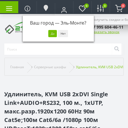
0
0
0
Войдите, чтобы получить скидки и б
Ваш город —
Эль-Монте
?
+7 995 604-46-11
Заказать звонок
Главная
Серверные шкафы
Удлинитель, KVM USB 2xDVI Si
Удлинитель, KVM USB 2xDVI Single
Link+AUDIO+RS232, 100 м., 1xUTP,
макс.разр.1920х1200 60Hz 90м
Cat5e;100м Cat6/6a /1080p 100м