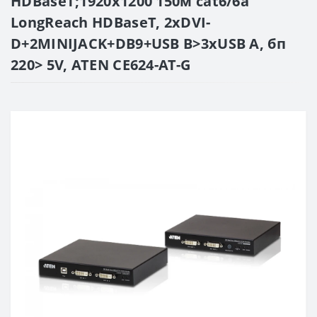
HDBaseT;1920x1200 150м cat6/6a
LongReach HDBaseT, 2xDVI-
D+2MINIJACK+DB9+USB B>3xUSB A, бп
220> 5V, ATEN CE624-AT-G