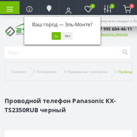
0
0
0
Войдите, чтобы получить скидки и б
Ваш город —
Эль-Монте
?
+7 995 604-46-11
Заказать звонок
Главная
Телефония
Проводные телефоны
Проводной
Проводной телефон Panasonic KX-
TS2350RUB черный