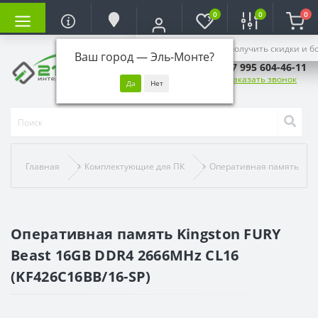
0
0
0
Войдите, чтобы получить скидки и б
Ваш город —
Эль-Монте
?
+7 995 604-46-11
Заказать звонок
Главная
Комплектующие для ПК
Оперативная память
Оперативная память Kingston FURY
Beast 16GB DDR4 2666MHz CL16
(KF426C16BB/16-SP)