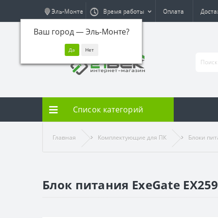
Эль-Монте
Время работы
Оплата
Доста
Ваш город —
Эль-Монте
?
Список категорий
Главная
Комплектующие для ПК
Блоки пи
Блок питания ExeGate EX2595