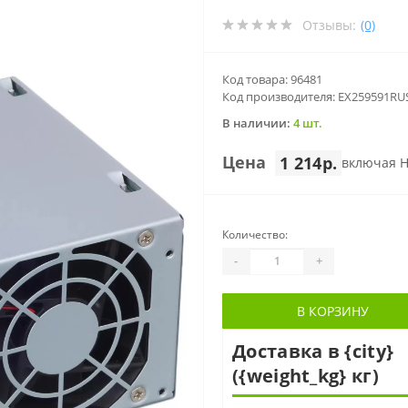
Отзывы:
(0)
Код товара: 96481
Код производителя: EX259591RU
В наличии:
4 шт.
Цена
1 214р.
включая 
Количество:
-
+
В КОРЗИНУ
Доставка в {city}
({weight_kg} кг)