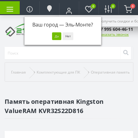
0
0
0
Войдите, чтобы получить скидки и б
Ваш город —
Эль-Монте
?
+7 995 604-46-11
Заказать звонок
Главная
Комплектующие для ПК
Оперативная память
Память оперативная Kingston
ValueRAM KVR32S22D816