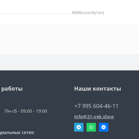
R600a (изобутан)
 работы
Наши контакты
+7 995 604-46-11
Пн-сб - 09:00 - 19:00
info@21-vek.shop
циальных сетях: