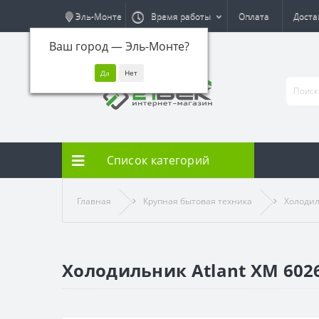
Эль-Монте
Время работы
Оплата
Доста
Ваш город —
Эль-Монте
?
Список категорий
Главная
Крупная бытовая техника
Холоди
Холодильник Atlant ХМ 6026