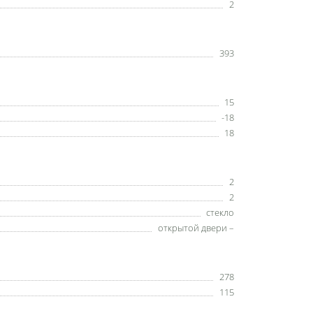
2
393
15
-18
18
2
2
стекло
открытой двери –
278
115