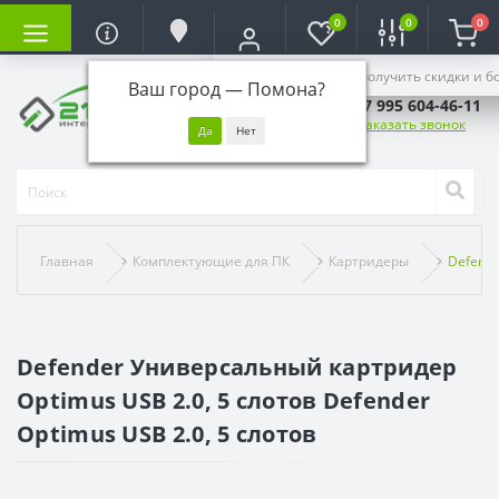
0
0
0
Войдите, чтобы получить скидки и б
Ваш город —
Помона
?
+7 995 604-46-11
Заказать звонок
Главная
Комплектующие для ПК
Картридеры
Defende
Defender Универсальный картридер
Optimus USB 2.0, 5 слотов Defender
Optimus USB 2.0, 5 слотов