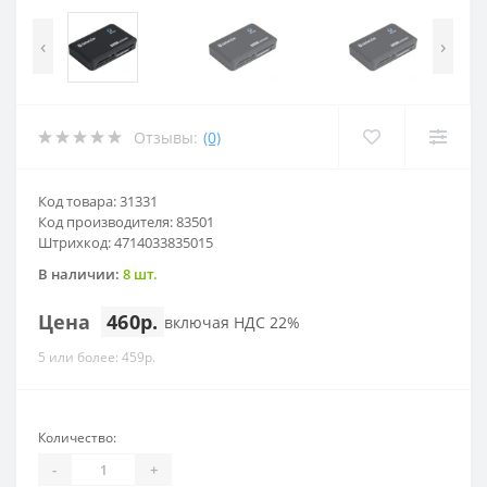
‹
›
Отзывы:
(0)
Код товара: 31331
Код производителя: 83501
Штрихкод: 4714033835015
В наличии:
8 шт.
Цена
460р.
включая НДС 22%
5 или более: 459р.
Количество:
-
+