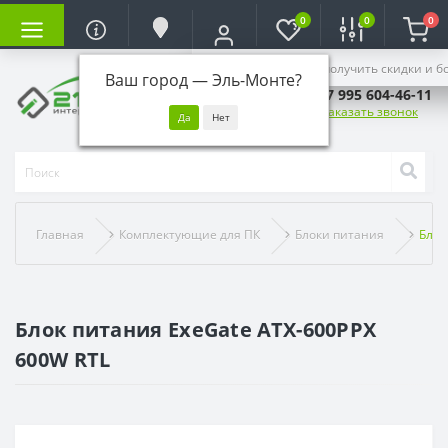
0
0
0
Войдите, чтобы получить скидки и б
Ваш город —
Эль-Монте
?
+7 995 604-46-11
Заказать звонок
Главная
Комплектующие для ПК
Блоки питания
Блок
Блок питания ExeGate ATX-600PPX
600W RTL