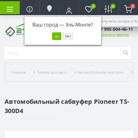
0
0
0
Войдите, чтобы получить скидки и б
Ваш город —
Эль-Монте
?
+7 995 604-46-11
Заказать звонок
Главная
Товары для авто
Автомобильная акустика
А
Автомобильный сабвуфер Pioneer TS-
300D4