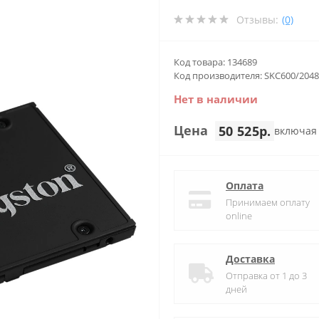
Отзывы:
(0)
Код товара: 134689
Код производителя: SKC600/204
Нет в наличии
Цена
50 525р.
включая
Оплата
Принимаем оплату
online
Доставка
Отправка от 1 до 3
дней