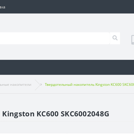
вка
льные накопители
Твердотельный накопитель Kingston KC600 SKC6
Kingston KC600 SKC6002048G