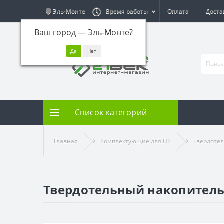
Эль-Монте
Время работы
Оплата
Доста
Ваш город —
Эль-Монте
?
Список категорий
Главная
Комплектующие для ПК
Твердоте
Твердотельный накопитель 