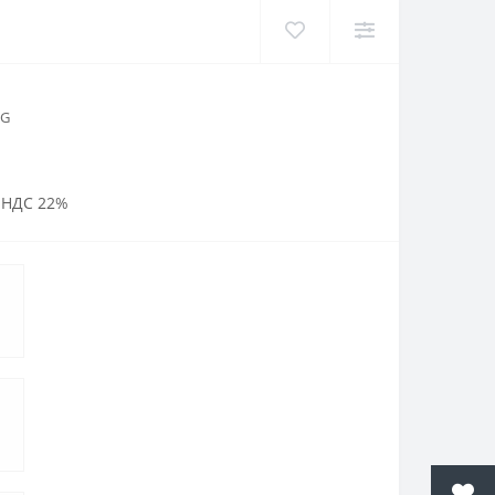
8G
 НДС 22%