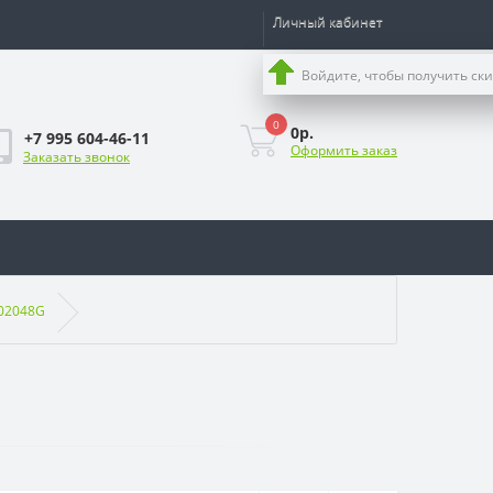
Личный кабинет
Войдите, чтобы получить ск
0
0р.
+7 995 604-46-11
Оформить заказ
Заказать звонок
002048G