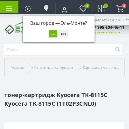
0
0
0
Войдите, чтобы получить скидки и б
Ваш город —
Эль-Монте
?
+7 995 604-46-11
Заказать звонок
Главная
Расходные материалы
Картриджи лазерные
тонер-картридж Kyocera TK-8115C
Kyocera TK-8115C (1T02P3CNL0)