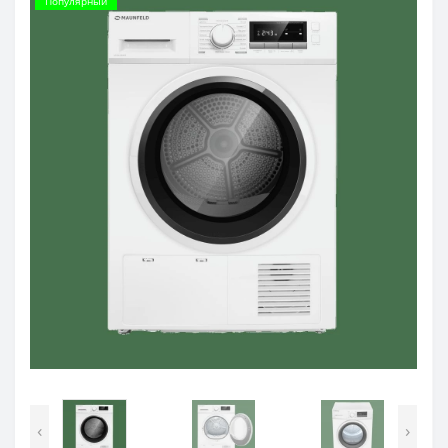
Популярный
‹
›