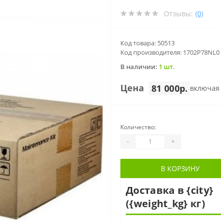
Отзывы:
(0)
Код товара: 50513
Код производителя: 1702P78NL0
В наличии:
1 шт.
Цена
81 000р.
включая
Количество:
-
+
В КОРЗИНУ
Доставка в {city}
({weight_kg} кг)