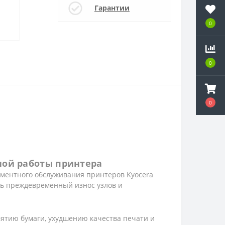
Гарантии
0
0
0
0
0
0
ной работы принтера
аментного обслуживания принтеров Kyocera
ть преждевременный износ узлов и
ятию бумаги, ухудшению качества печати и