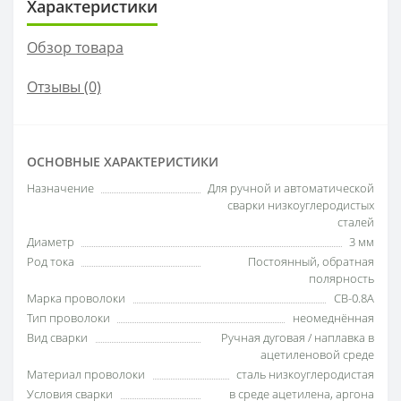
Характеристики
Обзор товара
Отзывы (0)
ОСНОВНЫЕ ХАРАКТЕРИСТИКИ
Назначение
Для ручной и автоматической
сварки низкоуглеродистых
сталей
Диаметр
3 мм
Род тока
Постоянный, обратная
полярность
Марка проволоки
СВ-0.8А
Тип проволоки
неомеднённая
Вид сварки
Ручная дуговая / наплавка в
ацетиленовой среде
Материал проволоки
сталь низкоуглеродистая
Условия сварки
в среде ацетилена, аргона