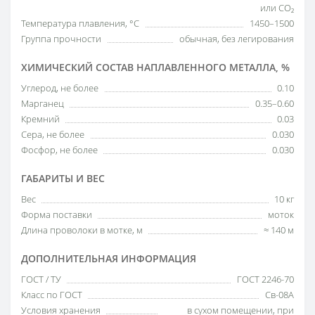
или CO₂
Температура плавления, °C
1450–1500
Группа прочности
обычная, без легирования
ХИМИЧЕСКИЙ СОСТАВ НАПЛАВЛЕННОГО МЕТАЛЛА, %
Углерод, не более
0.10
Марганец
0.35–0.60
Кремний
0.03
Сера, не более
0.030
Фосфор, не более
0.030
ГАБАРИТЫ И ВЕС
Вес
10 кг
Форма поставки
моток
Длина проволоки в мотке, м
≈ 140 м
ДОПОЛНИТЕЛЬНАЯ ИНФОРМАЦИЯ
ГОСТ / ТУ
ГОСТ 2246-70
Класс по ГОСТ
Св-08А
Условия хранения
в сухом помещении, при