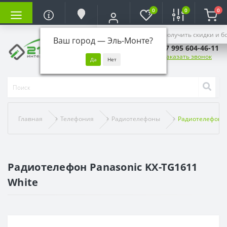
0
0
0
Войдите, чтобы получить скидки и б
Ваш город —
Эль-Монте
?
+7 995 604-46-11
Заказать звонок
Главная
Телефония
Радиотелефоны
Радиотелефон P
Радиотелефон Panasonic KX-TG1611
White