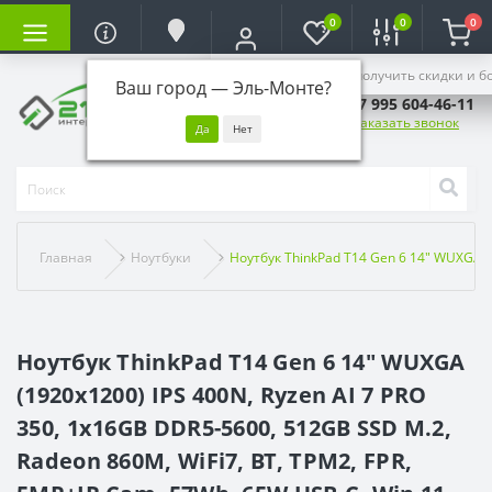
0
0
0
Войдите, чтобы получить скидки и б
Ваш город —
Эль-Монте
?
+7 995 604-46-11
Заказать звонок
Главная
Ноутбуки
Ноутбук ThinkPad T14 Gen 6 14" WUXGA (1
Ноутбук ThinkPad T14 Gen 6 14" WUXGA
(1920x1200) IPS 400N, Ryzen AI 7 PRO
350, 1x16GB DDR5-5600, 512GB SSD M.2,
Radeon 860M, WiFi7, BT, TPM2, FPR,